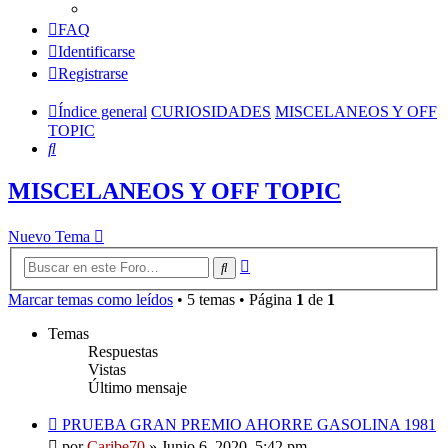
FAQ
Identificarse
Registrarse
Índice general
CURIOSIDADES
MISCELANEOS Y OFF
TOPIC
Buscar
MISCELANEOS Y OFF TOPIC
Nuevo Tema
Búsqueda
Buscar
avanzada
Marcar temas como leídos
• 5 temas • Página
1
de
1
Temas
Respuestas
Vistas
Último mensaje
PRUEBA GRAN PREMIO AHORRE GASOLINA 1981
por
Caribe70
»
Junio 6, 2020, 5:42 pm