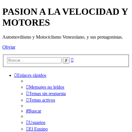
PASION A LA VELOCIDAD Y
MOTORES
Automovilismo y Motociclismo Venezolano, y sus protagonistas.
Obviar
Búsqueda
Buscar
avanzada
Enlaces rápidos
Mensajes no leídos
Temas sin respuesta
Temas activos
Buscar
Usuarios
El Equipo