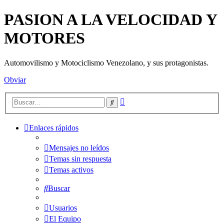
PASION A LA VELOCIDAD Y
MOTORES
Automovilismo y Motociclismo Venezolano, y sus protagonistas.
Obviar
Búsqueda
Buscar
avanzada
Enlaces rápidos
Mensajes no leídos
Temas sin respuesta
Temas activos
Buscar
Usuarios
El Equipo