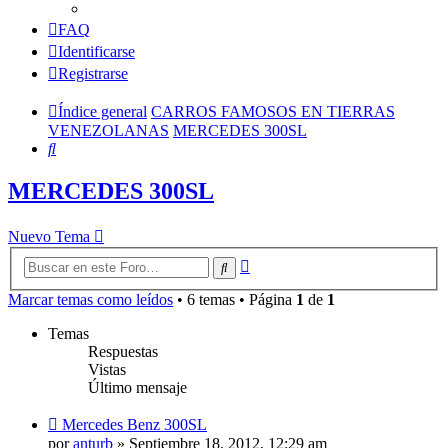
FAQ
Identificarse
Registrarse
Índice general
CARROS FAMOSOS EN TIERRAS
VENEZOLANAS
MERCEDES 300SL
Buscar
MERCEDES 300SL
Nuevo Tema
Búsqueda
Buscar
avanzada
Marcar temas como leídos
• 6 temas • Página
1
de
1
Temas
Respuestas
Vistas
Último mensaje
Mercedes Benz 300SL
por
anturb
»
Septiembre 18, 2012, 12:29 am