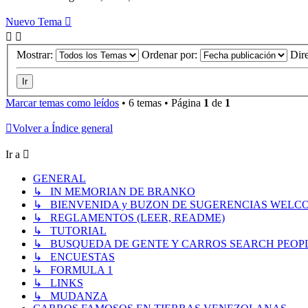
Nuevo Tema
Mostrar:
Ordenar por:
Dir
Marcar temas como leídos
• 6 temas • Página
1
de
1
Volver a Índice general
Ir a
GENERAL
↳ IN MEMORIAN DE BRANKO
↳ BIENVENIDA y BUZON DE SUGERENCIAS WELC
↳ REGLAMENTOS (LEER, README)
↳ TUTORIAL
↳ BUSQUEDA DE GENTE Y CARROS SEARCH PEOP
↳ ENCUESTAS
↳ FORMULA 1
↳ LINKS
↳ MUDANZA