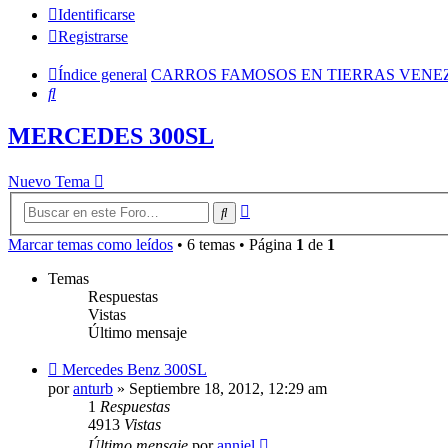
Identificarse
Registrarse
Índice general
CARROS FAMOSOS EN TIERRAS VEN
Buscar
MERCEDES 300SL
Nuevo Tema
Búsqueda
Buscar
avanzada
Marcar temas como leídos
• 6 temas • Página
1
de
1
Temas
Respuestas
Vistas
Último mensaje
Mercedes Benz 300SL
por
anturb
»
Septiembre 18, 2012, 12:29 am
1
Respuestas
4913
Vistas
Último mensaje
por
anniel