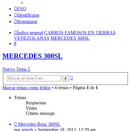
FAQ
Identificarse
Registrarse
Índice general
CARROS FAMOSOS EN TIERRAS
VENEZOLANAS
MERCEDES 300SL
Buscar
MERCEDES 300SL
Nuevo Tema
Búsqueda
Buscar
avanzada
Marcar temas como leídos
• 6 temas • Página
1
de
1
Temas
Respuestas
Vistas
Último mensaje
Mercedes Benz 300SL
por
anturb
»
Septiembre 18, 2012, 12:29 am