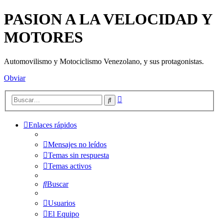
PASION A LA VELOCIDAD Y
MOTORES
Automovilismo y Motociclismo Venezolano, y sus protagonistas.
Obviar
Búsqueda
Buscar
avanzada
Enlaces rápidos
Mensajes no leídos
Temas sin respuesta
Temas activos
Buscar
Usuarios
El Equipo