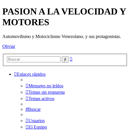
PASION A LA VELOCIDAD Y
MOTORES
Automovilismo y Motociclismo Venezolano, y sus protagonistas.
Obviar
Búsqueda
Buscar
avanzada
Enlaces rápidos
Mensajes no leídos
Temas sin respuesta
Temas activos
Buscar
Usuarios
El Equipo