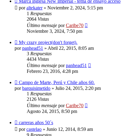
Marca inglesa New Imperial - tema de ensayo acceso
por
altekater
»
Noviembre 2, 2024, 5:15 pm
1
Respuestas
2064
Vistas
Último mensaje
por
Caribe70
Noviembre 3, 2024, 7:50 pm
My crazy project(don't forget).
por
panhead51
»
Abril 22, 2015, 8:05 am
3
Respuestas
4434
Vistas
Último mensaje
por
panhead51
Febrero 23, 2016, 4:28 pm
Campo de Marte, Perú y Chile años 60.
por
barquisimetido
»
Julio 24, 2015, 2:20 pm
1
Respuestas
2126
Vistas
Último mensaje
por
Caribe70
Agosto 24, 2015, 8:50 pm
carreras años 50´s
por
castelao
»
Junio 12, 2014, 8:59 am
9
Respuestas