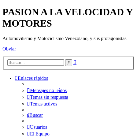
PASION A LA VELOCIDAD Y
MOTORES
Automovilismo y Motociclismo Venezolano, y sus protagonistas.
Obviar
Búsqueda
Buscar
avanzada
Enlaces rápidos
Mensajes no leídos
Temas sin respuesta
Temas activos
Buscar
Usuarios
El Equipo