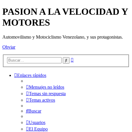
PASION A LA VELOCIDAD Y
MOTORES
Automovilismo y Motociclismo Venezolano, y sus protagonistas.
Obviar
Búsqueda
Buscar
avanzada
Enlaces rápidos
Mensajes no leídos
Temas sin respuesta
Temas activos
Buscar
Usuarios
El Equipo