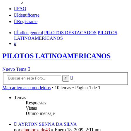
FAQ
Identificarse
Registrarse
Índice general
PILOTOS DESTACADOS
PILOTOS
LATINOAMERICANOS
Buscar
PILOTOS LATINOAMERICANOS
Nuevo Tema
Búsqueda
Buscar
avanzada
Marcar temas como leídos
• 10 temas • Página
1
de
1
Temas
Respuestas
Vistas
Último mensaje
AYRTON SENNA DA SILVA
por
elmotorizado43
»
Enero 18, 2009, 2:11 pm