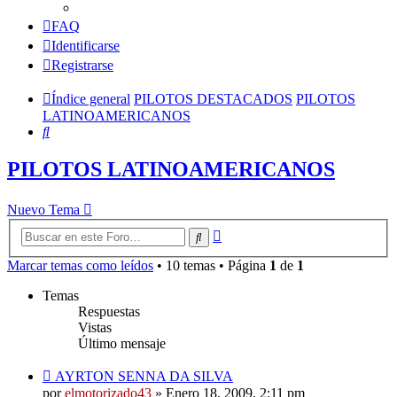
FAQ
Identificarse
Registrarse
Índice general
PILOTOS DESTACADOS
PILOTOS
LATINOAMERICANOS
Buscar
PILOTOS LATINOAMERICANOS
Nuevo Tema
Búsqueda
Buscar
avanzada
Marcar temas como leídos
• 10 temas • Página
1
de
1
Temas
Respuestas
Vistas
Último mensaje
AYRTON SENNA DA SILVA
por
elmotorizado43
»
Enero 18, 2009, 2:11 pm