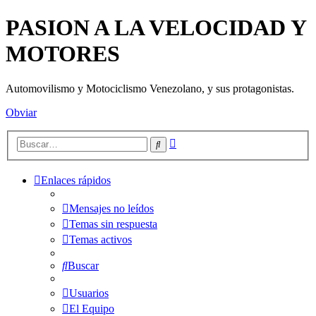
PASION A LA VELOCIDAD Y
MOTORES
Automovilismo y Motociclismo Venezolano, y sus protagonistas.
Obviar
Búsqueda
Buscar
avanzada
Enlaces rápidos
Mensajes no leídos
Temas sin respuesta
Temas activos
Buscar
Usuarios
El Equipo