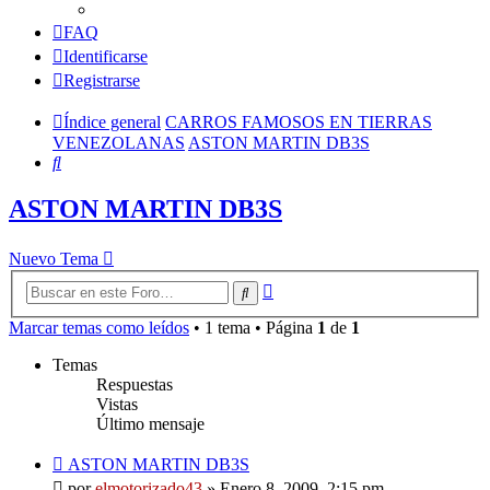
FAQ
Identificarse
Registrarse
Índice general
CARROS FAMOSOS EN TIERRAS
VENEZOLANAS
ASTON MARTIN DB3S
Buscar
ASTON MARTIN DB3S
Nuevo Tema
Búsqueda
Buscar
avanzada
Marcar temas como leídos
• 1 tema • Página
1
de
1
Temas
Respuestas
Vistas
Último mensaje
ASTON MARTIN DB3S
por
elmotorizado43
»
Enero 8, 2009, 2:15 pm