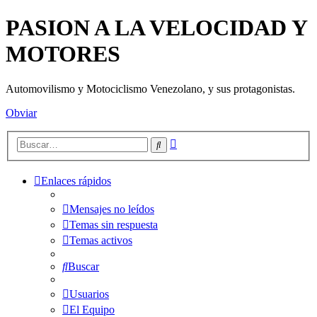
PASION A LA VELOCIDAD Y
MOTORES
Automovilismo y Motociclismo Venezolano, y sus protagonistas.
Obviar
Búsqueda
Buscar
avanzada
Enlaces rápidos
Mensajes no leídos
Temas sin respuesta
Temas activos
Buscar
Usuarios
El Equipo