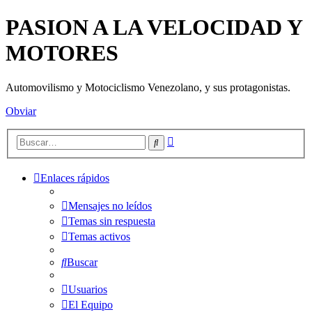
PASION A LA VELOCIDAD Y
MOTORES
Automovilismo y Motociclismo Venezolano, y sus protagonistas.
Obviar
Búsqueda
Buscar
avanzada
Enlaces rápidos
Mensajes no leídos
Temas sin respuesta
Temas activos
Buscar
Usuarios
El Equipo