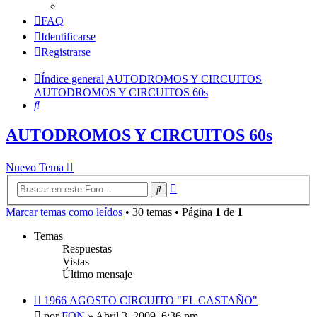
FAQ
Identificarse
Registrarse
Índice general
AUTODROMOS Y CIRCUITOS
AUTODROMOS Y CIRCUITOS 60s
Buscar
AUTODROMOS Y CIRCUITOS 60s
Nuevo Tema
Búsqueda
Buscar
avanzada
Marcar temas como leídos
• 30 temas • Página
1
de
1
Temas
Respuestas
Vistas
Último mensaje
1966 AGOSTO CIRCUITO "EL CASTAÑO"
por
FON
»
Abril 3, 2009, 6:36 pm