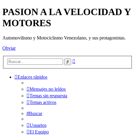
PASION A LA VELOCIDAD Y
MOTORES
Automovilismo y Motociclismo Venezolano, y sus protagonistas.
Obviar
Búsqueda
Buscar
avanzada
Enlaces rápidos
Mensajes no leídos
Temas sin respuesta
Temas activos
Buscar
Usuarios
El Equipo