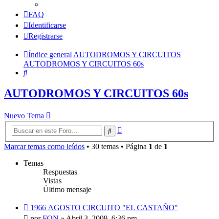
FAQ
Identificarse
Registrarse
Índice general
AUTODROMOS Y CIRCUITOS
AUTODROMOS Y CIRCUITOS 60s
Buscar
AUTODROMOS Y CIRCUITOS 60s
Nuevo Tema
Búsqueda
Buscar
avanzada
Marcar temas como leídos
• 30 temas • Página
1
de
1
Temas
Respuestas
Vistas
Último mensaje
1966 AGOSTO CIRCUITO "EL CASTAÑO"
por
FON
»
Abril 3, 2009, 6:36 pm