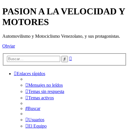
PASION A LA VELOCIDAD Y
MOTORES
Automovilismo y Motociclismo Venezolano, y sus protagonistas.
Obviar
Búsqueda
Buscar
avanzada
Enlaces rápidos
Mensajes no leídos
Temas sin respuesta
Temas activos
Buscar
Usuarios
El Equipo