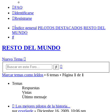
FAQ
Identificarse
Registrarse
Índice general
PILOTOS DESTACADOS
RESTO DEL
MUNDO
Buscar
RESTO DEL MUNDO
Nuevo Tema
Búsqueda
Buscar
avanzada
Marcar temas como leídos
• 6 temas • Página
1
de
1
Temas
Respuestas
Vistas
Último mensaje
Los mejores pilotos de la historia...
por
ezvelarde
»
Diciembre 16, 2009, 10:06 pm