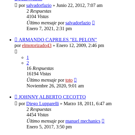
por
salvadorfazio
»
Junio 22, 2012, 7:07 am
2
Respuestas
4104
Vistas
Último mensaje
por
salvadorfazio
Enero 7, 2021, 2:31 pm
ARMANDO CAPRILES "EL PELON"
por
elmotorizado43
»
Enero 12, 2009, 2:46 pm
1
2
16
Respuestas
16194
Vistas
Último mensaje
por
toto
Noviembre 26, 2020, 9:01 am
JOHNNY ALBERTO CECOTTO
por
Diego Lupparelli
»
Marzo 18, 2011, 6:47 am
2
Respuestas
4454
Vistas
Último mensaje
por
manuel mechanics
Enero 5, 2017, 3:50 pm