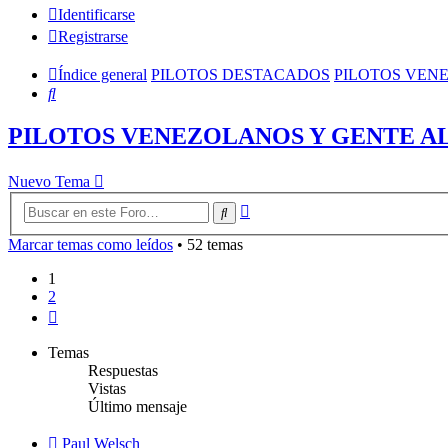
Identificarse
Registrarse
Índice general
PILOTOS DESTACADOS
PILOTOS VEN
Buscar
PILOTOS VENEZOLANOS Y GENTE 
Nuevo Tema
Búsqueda
Buscar
avanzada
Marcar temas como leídos
• 52 temas
1
2
Siguiente
Temas
Respuestas
Vistas
Último mensaje
Paul Welsch