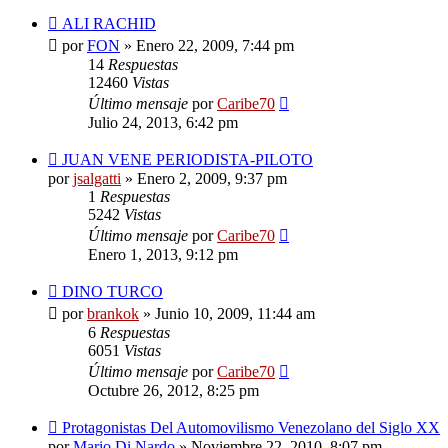
ALI RACHID
por
FON
»
Enero 22, 2009, 7:44 pm
14
Respuestas
12460
Vistas
Último mensaje
por
Caribe70
Julio 24, 2013, 6:42 pm
JUAN VENE PERIODISTA-PILOTO
por
jsalgatti
»
Enero 2, 2009, 9:37 pm
1
Respuestas
5242
Vistas
Último mensaje
por
Caribe70
Enero 1, 2013, 9:12 pm
DINO TURCO
por
brankok
»
Junio 10, 2009, 11:44 am
6
Respuestas
6051
Vistas
Último mensaje
por
Caribe70
Octubre 26, 2012, 8:25 pm
Protagonistas Del Automovilismo Venezolano del Siglo XX
por
Mario Di Nardo
»
Noviembre 22, 2010, 8:07 pm