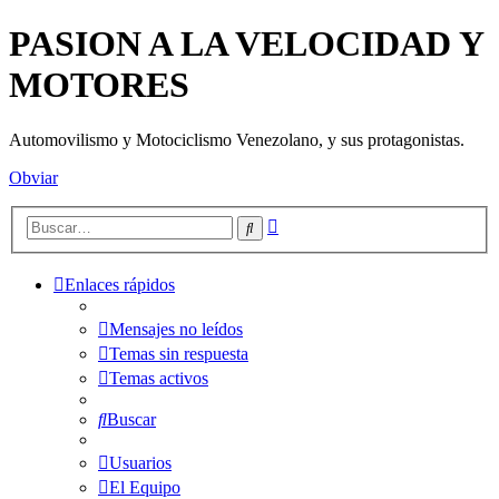
PASION A LA VELOCIDAD Y
MOTORES
Automovilismo y Motociclismo Venezolano, y sus protagonistas.
Obviar
Búsqueda
Buscar
avanzada
Enlaces rápidos
Mensajes no leídos
Temas sin respuesta
Temas activos
Buscar
Usuarios
El Equipo