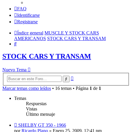
FAQ
Identificarse
Registrarse
Índice general
MUSCLE Y STOCK CARS
AMERICANOS
STOCK CARS Y TRANSAM
Buscar
STOCK CARS Y TRANSAM
Nuevo Tema
Búsqueda
Buscar
avanzada
Marcar temas como leídos
• 16 temas • Página
1
de
1
Temas
Respuestas
Vistas
Último mensaje
SHELBY GT 350 - 1966
por
Ricardo Plano
»
Enero 25, 2009, 12:41 pm