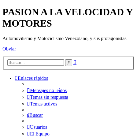
PASION A LA VELOCIDAD Y
MOTORES
Automovilismo y Motociclismo Venezolano, y sus protagonistas.
Obviar
Búsqueda
Buscar
avanzada
Enlaces rápidos
Mensajes no leídos
Temas sin respuesta
Temas activos
Buscar
Usuarios
El Equipo