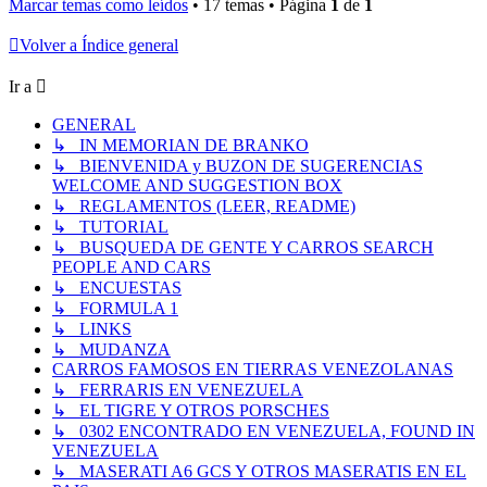
Marcar temas como leídos
• 17 temas • Página
1
de
1
Volver a Índice general
Ir a
GENERAL
↳ IN MEMORIAN DE BRANKO
↳ BIENVENIDA y BUZON DE SUGERENCIAS
WELCOME AND SUGGESTION BOX
↳ REGLAMENTOS (LEER, README)
↳ TUTORIAL
↳ BUSQUEDA DE GENTE Y CARROS SEARCH
PEOPLE AND CARS
↳ ENCUESTAS
↳ FORMULA 1
↳ LINKS
↳ MUDANZA
CARROS FAMOSOS EN TIERRAS VENEZOLANAS
↳ FERRARIS EN VENEZUELA
↳ EL TIGRE Y OTROS PORSCHES
↳ 0302 ENCONTRADO EN VENEZUELA, FOUND IN
VENEZUELA
↳ MASERATI A6 GCS Y OTROS MASERATIS EN EL