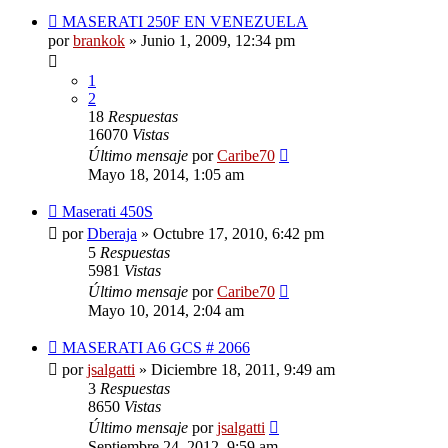
MASERATI 250F EN VENEZUELA
por
brankok
»
Junio 1, 2009, 12:34 pm
1
2
18
Respuestas
16070
Vistas
Último mensaje
por
Caribe70
Mayo 18, 2014, 1:05 am
Maserati 450S
por
Dberaja
»
Octubre 17, 2010, 6:42 pm
5
Respuestas
5981
Vistas
Último mensaje
por
Caribe70
Mayo 10, 2014, 2:04 am
MASERATI A6 GCS # 2066
por
jsalgatti
»
Diciembre 18, 2011, 9:49 am
3
Respuestas
8650
Vistas
Último mensaje
por
jsalgatti
Septiembre 24, 2012, 9:59 am