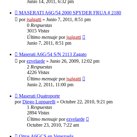
Junio 14, 2011, 6:32 pm
MASERATI A6G/54 2000 SPYDER FRUA # 2180
por
jsalgatti
»
Junio 7, 2011, 8:51 pm
0
Respuestas
3015
Vistas
Último mensaje
por
jsalgatti
Junio 7, 2011, 8:51 pm
Maserati A6G/54 S/N 2113 Zagato
por
ezvelarde
»
Junio 26, 2009, 12:02 pm
2
Respuestas
4226
Vistas
Último mensaje
por
jsalgatti
Junio 2, 2011, 11:00 pm
Maserati Quatroporte
por
Diego Lupparelli
»
Octubre 22, 2010, 9:21 pm
1
Respuestas
2894
Vistas
Último mensaje
por
ezvelarde
Octubre 23, 2010, 7:22 am
Otros A6GCS en Venezuela