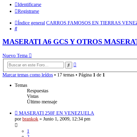
Identificarse
Registrarse
Índice general
CARROS FAMOSOS EN TIERRAS VEN
Buscar
MASERATI A6 GCS Y OTROS MASERATI
Nuevo Tema
Búsqueda
Buscar
avanzada
Marcar temas como leídos
• 17 temas • Página
1
de
1
Temas
Respuestas
Vistas
Último mensaje
MASERATI 250F EN VENEZUELA
por
brankok
»
Junio 1, 2009, 12:34 pm
1
2