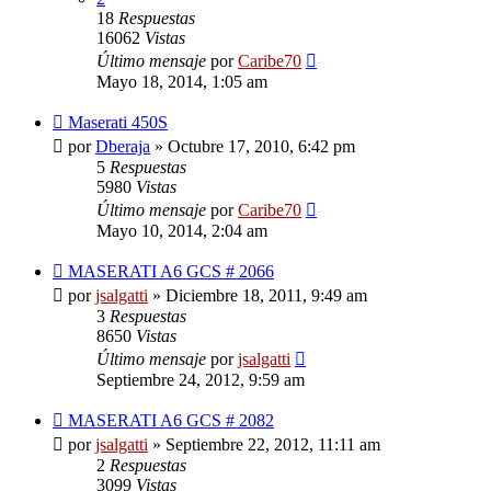
18
Respuestas
16062
Vistas
Último mensaje
por
Caribe70
Mayo 18, 2014, 1:05 am
Maserati 450S
por
Dberaja
»
Octubre 17, 2010, 6:42 pm
5
Respuestas
5980
Vistas
Último mensaje
por
Caribe70
Mayo 10, 2014, 2:04 am
MASERATI A6 GCS # 2066
por
jsalgatti
»
Diciembre 18, 2011, 9:49 am
3
Respuestas
8650
Vistas
Último mensaje
por
jsalgatti
Septiembre 24, 2012, 9:59 am
MASERATI A6 GCS # 2082
por
jsalgatti
»
Septiembre 22, 2012, 11:11 am
2
Respuestas
3099
Vistas