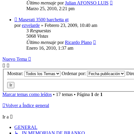
Último mensaje
por
Julian AFONSO LUIS
Marzo 25, 2010, 2:21 pm
Maserati 3500 barchetta gt
por
ezvelarde
»
Febrero 23, 2009, 10:40 am
3
Respuestas
5068
Vistas
Último mensaje
por
Ricardo Plano
Enero 16, 2010, 1:37 am
Nuevo Tema
Mostrar:
Ordenar por:
Dir
Marcar temas como leídos
• 17 temas • Página
1
de
1
Volver a Índice general
Ir a
GENERAL
↳ IN MEMORIAN DE BRANKO