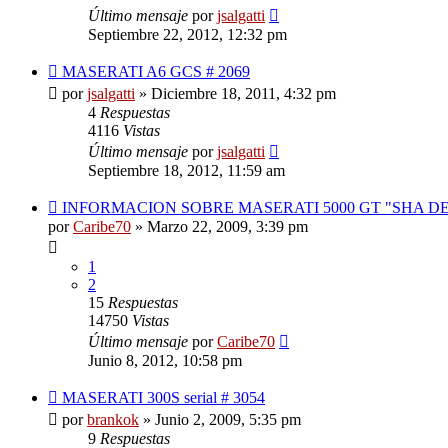
Último mensaje
por
jsalgatti
Septiembre 22, 2012, 12:32 pm
MASERATI A6 GCS # 2069
por
jsalgatti
»
Diciembre 18, 2011, 4:32 pm
4
Respuestas
4116
Vistas
Último mensaje
por
jsalgatti
Septiembre 18, 2012, 11:59 am
INFORMACION SOBRE MASERATI 5000 GT "SHA DE
por
Caribe70
»
Marzo 22, 2009, 3:39 pm
1
2
15
Respuestas
14750
Vistas
Último mensaje
por
Caribe70
Junio 8, 2012, 10:58 pm
MASERATI 300S serial # 3054
por
brankok
»
Junio 2, 2009, 5:35 pm
9
Respuestas