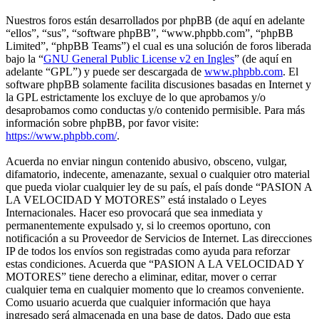
Nuestros foros están desarrollados por phpBB (de aquí en adelante
“ellos”, “sus”, “software phpBB”, “www.phpbb.com”, “phpBB
Limited”, “phpBB Teams”) el cual es una solución de foros liberada
bajo la “
GNU General Public License v2 en Ingles
” (de aquí en
adelante “GPL”) y puede ser descargada de
www.phpbb.com
. El
software phpBB solamente facilita discusiones basadas en Internet y
la GPL estrictamente los excluye de lo que aprobamos y/o
desaprobamos como conductas y/o contenido permisible. Para más
información sobre phpBB, por favor visite:
https://www.phpbb.com/
.
Acuerda no enviar ningun contenido abusivo, obsceno, vulgar,
difamatorio, indecente, amenazante, sexual o cualquier otro material
que pueda violar cualquier ley de su país, el país donde “PASION A
LA VELOCIDAD Y MOTORES” está instalado o Leyes
Internacionales. Hacer eso provocará que sea inmediata y
permanentemente expulsado y, si lo creemos oportuno, con
notificación a su Proveedor de Servicios de Internet. Las direcciones
IP de todos los envíos son registradas como ayuda para reforzar
estas condiciones. Acuerda que “PASION A LA VELOCIDAD Y
MOTORES” tiene derecho a eliminar, editar, mover o cerrar
cualquier tema en cualquier momento que lo creamos conveniente.
Como usuario acuerda que cualquier información que haya
ingresado será almacenada en una base de datos. Dado que esta