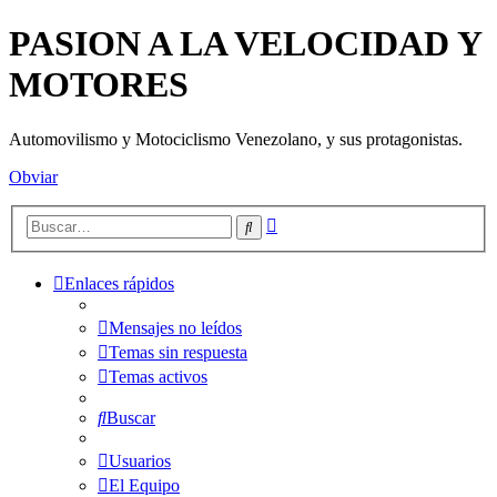
PASION A LA VELOCIDAD Y
MOTORES
Automovilismo y Motociclismo Venezolano, y sus protagonistas.
Obviar
Búsqueda
Buscar
avanzada
Enlaces rápidos
Mensajes no leídos
Temas sin respuesta
Temas activos
Buscar
Usuarios
El Equipo