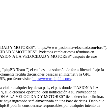
DAD Y MOTORES”, “https://www.pasionalavelocidad.com/foro”),
 VELOCIDAD Y MOTORES”. Podemos cambiar estos términos en
strado a “PASION A LA VELOCIDAD Y MOTORES” después de esos
“phpBB Teams”) el cual es una solución de foros liberada bajo la
olamente facilita discusiones basadas en Internet y la GPL
B, por favor visite:
https://www.phpbb.com/
.
da violar cualquier ley de su país, el país donde “PASION A LA
si lo creemos oportuno, con notificación a su Proveedor de
ue “PASION A LA VELOCIDAD Y MOTORES” tiene derecho a eliminar,
que haya ingresado será almacenada en una base de datos. Dado que
B podrán considerarse responsables por cualquier intento de