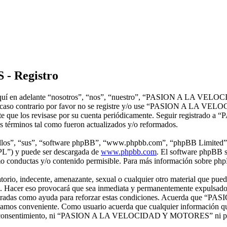
 Registro
n adelante “nosotros”, “nos”, “nuestro”, “PASION A LA VELOCI
s. En caso contrario por favor no se registre y/o use “PASION A LA
udente que los revisase por su cuenta periódicamente. Seguir regi
s términos tal como fueron actualizados y/o reformados.
“ellos”, “sus”, “software phpBB”, “www.phpbb.com”, “phpBB Limited”, 
GPL”) y puede ser descargada de
www.phpbb.com
. El software phpBB s
o conductas y/o contenido permisible. Para más información sobre phpB
orio, indecente, amenazante, sexual o cualquier otro material que pue
er eso provocará que sea inmediata y permanentemente expulsado y, 
n registradas como ayuda para reforzar estas condiciones. Acuerda q
creamos conveniente. Como usuario acuerda que cualquier información 
in su consentimiento, ni “PASION A LA VELOCIDAD Y MOTORES” ni phpB