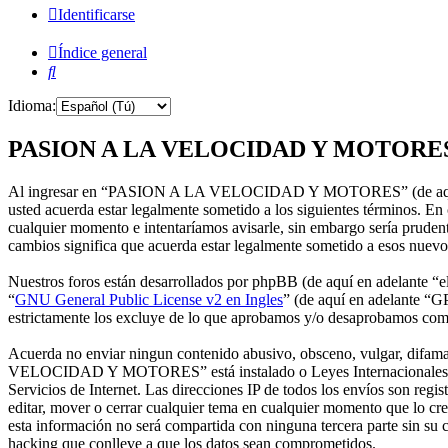
Identificarse
Índice general
Buscar
Idioma:
PASION A LA VELOCIDAD Y MOTORES -
Al ingresar en “PASION A LA VELOCIDAD Y MOTORES” (de aquí e
usted acuerda estar legalmente sometido a los siguientes término
cualquier momento e intentaríamos avisarle, sin embargo sería pr
cambios significa que acuerda estar legalmente sometido a esos nuevo
Nuestros foros están desarrollados por phpBB (de aquí en adelante 
“
GNU General Public License v2 en Ingles
” (de aquí en adelante “
estrictamente los excluye de lo que aprobamos y/o desaprobamos com
Acuerda no enviar ningun contenido abusivo, obsceno, vulgar, difamat
VELOCIDAD Y MOTORES” está instalado o Leyes Internacionales. Hac
Servicios de Internet. Las direcciones IP de todos los envíos so
editar, mover o cerrar cualquier tema en cualquier momento que lo 
esta información no será compartida con ninguna tercera parte s
hacking que conlleve a que los datos sean comprometidos.