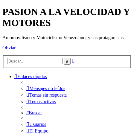
PASION A LA VELOCIDAD Y
MOTORES
Automovilismo y Motociclismo Venezolano, y sus protagonistas.
Obviar
Búsqueda
Buscar
avanzada
Enlaces rápidos
Mensajes no leídos
Temas sin respuesta
Temas activos
Buscar
Usuarios
El Equipo