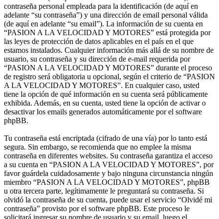
contraseña personal empleada para la identificación (de aquí en
adelante “su contraseña”) y una dirección de email personal válida
(de aquí en adelante “su email”). La información de su cuenta en
“PASION A LA VELOCIDAD Y MOTORES” está protegida por
las leyes de protección de datos aplicables en el país en el que
estamos instalados. Cualquier información más allá de su nombre de
usuario, su contraseña y su dirección de e-mail requerida por
“PASION A LA VELOCIDAD Y MOTORES” durante el proceso
de registro será obligatoria u opcional, según el criterio de “PASION
A LA VELOCIDAD Y MOTORES”. En cualquier caso, usted
tiene la opción de qué información en su cuenta será públicamente
exhibida. Además, en su cuenta, usted tiene la opción de activar o
desactivar los emails generados automáticamente por el software
phpBB.
Tu contraseña está encriptada (cifrado de una vía) por lo tanto está
segura. Sin embargo, se recomienda que no emplee la misma
contraseña en diferentes websites. Su contraseña garantiza el acceso
a su cuenta en “PASION A LA VELOCIDAD Y MOTORES”, por
favor guárdela cuidadosamente y bajo ninguna circunstancia ningún
miembro “PASION A LA VELOCIDAD Y MOTORES”, phpBB
u otra tercera parte, legítimamente le preguntará su contraseña. Si
olvidó la contraseña de su cuenta, puede usar el servicio “Olvidé mi
contraseña” provisto por el software phpBB. Este proceso le
solicitará ingresar su nombre de usuario y su email, luego el