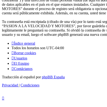
contraseña”) y una dirección de email personal válida (de aquí en
de datos aplicables en el país en el que estamos instalados. Cualq
MOTORES” durante el proceso de registro será obligatoria u opcio
cuenta será públicamente exhibida. Además, en su cuenta, usted tiene
Tu contraseña está encriptada (cifrado de una vía) por lo tanto está 
“PASION A LA VELOCIDAD Y MOTORES”, por favor guárdela cuid
legítimamente le preguntará su contraseña. Si olvidó la contraseña de 
usuario y su email, luego el software phpBB generará una nueva contr
Índice general
Todos los horarios son
UTC-04:00
Borrar cookies
Usuarios
El Equipo
Contáctanos
Traducción al español por
phpBB España
Privacidad
|
Condiciones