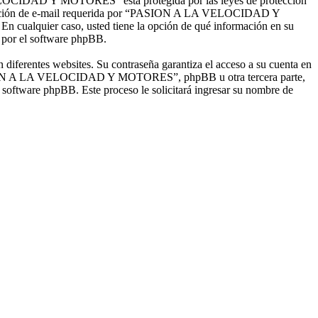
 VELOCIDAD Y MOTORES” está protegida por las leyes de protección
u dirección de e-mail requerida por “PASION A LA VELOCIDAD Y
ualquier caso, usted tiene la opción de qué información en su
e por el software phpBB.
 diferentes websites. Su contraseña garantiza el acceso a su cuenta en
ION A LA VELOCIDAD Y MOTORES”, phpBB u otra tercera parte,
l software phpBB. Este proceso le solicitará ingresar su nombre de