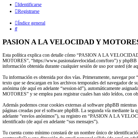
Identificarse
Registrarse
Índice general
Buscar
PASION A LA VELOCIDAD Y MOTORES - P
Esta política explica con detalle cómo “PASION A LA VELOCIDAD
MOTORES”, “https://www.pasionalavelocidad.com/foro”) y phpBB (d
información obtenida durante cualquier sesión de uso por usted (de aq
Tu información es obtenida por dos vías. Primeramente, navegar
texto que se descargan en los archivos temporales del navegador de su
anónima (de aquí en adelante “session-id”), automáticamente asig
MOTORES” y se emplea para registrar cuales han sido leídos, con obj
Además podemos crear cookies externas al software phpBB mientra
páginas creadas por el software phpBB. La segunda vía mediante la q
adelante “envíos anónimos”), su registro en “PASION A LA VELOCID
identificado (de aquí en adelante “sus mensajes”).
Tu cuenta como mínimo constará de un nombre único de identificación 