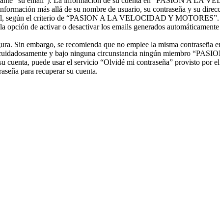
 adelante “su email”). La información de su cuenta en “PASION A LA
uier información más allá de su nombre de usuario, su contraseña y s
nal, según el criterio de “PASION A LA VELOCIDAD Y MOTORES”. En c
 la opción de activar o desactivar los emails generados automáticament
segura. Sin embargo, se recomienda que no emplee la misma contraseña en
adosamente y bajo ninguna circunstancia ningún miembro “PAS
su cuenta, puede usar el servicio “Olvidé mi contraseña” provisto por e
aseña para recuperar su cuenta.