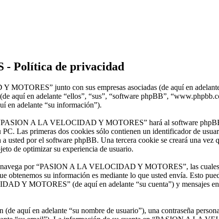
olítica de privacidad
 Y MOTORES” junto con sus empresas asociadas (de aquí en adela
e aquí en adelante “ellos”, “sus”, “software phpBB”, “www.phpbb.
uí en adelante “su información”).
 por “PASION A LA VELOCIDAD Y MOTORES” hará al software phpBB cr
 PC. Las primeras dos cookies sólo contienen un identificador de usuari
nada a usted por el software phpBB. Una tercera cookie se creará u
eto de optimizar su experiencia de usuario.
s navega por “PASION A LA VELOCIDAD Y MOTORES”, las cuales exced
ue obtenemos su información es mediante lo que usted envía. Esto pued
AD Y MOTORES” (de aquí en adelante “su cuenta”) y mensajes enviad
(de aquí en adelante “su nombre de usuario”), una contraseña personal 