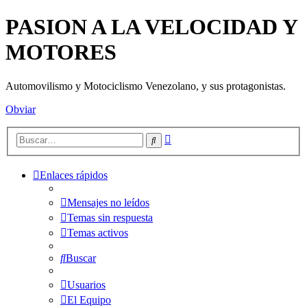
PASION A LA VELOCIDAD Y
MOTORES
Automovilismo y Motociclismo Venezolano, y sus protagonistas.
Obviar
Búsqueda
Buscar
avanzada
Enlaces rápidos
Mensajes no leídos
Temas sin respuesta
Temas activos
Buscar
Usuarios
El Equipo