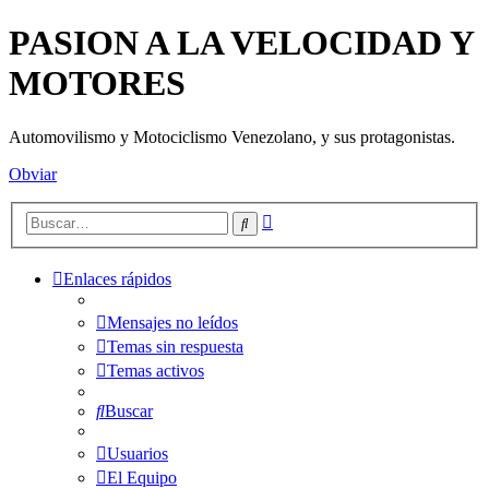
PASION A LA VELOCIDAD Y
MOTORES
Automovilismo y Motociclismo Venezolano, y sus protagonistas.
Obviar
Búsqueda
Buscar
avanzada
Enlaces rápidos
Mensajes no leídos
Temas sin respuesta
Temas activos
Buscar
Usuarios
El Equipo