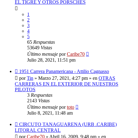
EL TIGRE Y OTROS PORSCHES
1
2
3
4
5
65
Respuestas
53649
Vistas
Último mensaje
por
Caribe70
Julio 28, 2021, 11:51 pm
Nuevo
1951 Carrera Panamericana - Attilio Cagnasso
mensaje
por
Tin
»
Marzo 27, 2021, 4:27 pm
» en
OTRAS
CARRERAS EN EL EXTERIOR DE NUESTROS
PILOTOS
3
Respuestas
2143
Vistas
Último mensaje
por
toto
Julio 8, 2021, 11:48 am
Nuevo
CIRCUTO TANAGUARENA (URB .CARIBE)
mensaje
LITORAL CENTRAL
por
Caribe70
»
Abril 16, 2009, 9:48 pm
» en