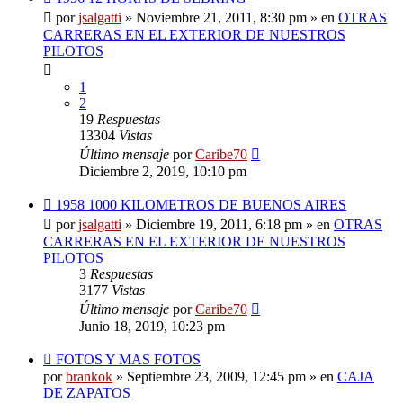
mensaje
por
jsalgatti
»
Noviembre 21, 2011, 8:30 pm
» en
OTRAS
CARRERAS EN EL EXTERIOR DE NUESTROS
PILOTOS
1
2
19
Respuestas
13304
Vistas
Último mensaje
por
Caribe70
Diciembre 2, 2019, 10:10 pm
Nuevo
1958 1000 KILOMETROS DE BUENOS AIRES
mensaje
por
jsalgatti
»
Diciembre 19, 2011, 6:18 pm
» en
OTRAS
CARRERAS EN EL EXTERIOR DE NUESTROS
PILOTOS
3
Respuestas
3177
Vistas
Último mensaje
por
Caribe70
Junio 18, 2019, 10:23 pm
Nuevo
FOTOS Y MAS FOTOS
mensaje
por
brankok
»
Septiembre 23, 2009, 12:45 pm
» en
CAJA
DE ZAPATOS