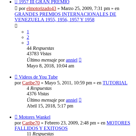
Nuevo
1957 III GRAN PREMIO
mensaje
por
elmotorizado43
»
Marzo 25, 2009, 7:31 pm
» en
GRANDES PREMIOS INTERNACIONALES DE
VENEZUELA 1955, 1956, 1957 Y 1958
1
2
3
44
Respuestas
43783
Vistas
Último mensaje
por
anniel
Mayo 8, 2018, 10:04 am
Nuevo
Videos de You Tube
mensaje
por
Caribe70
»
Mayo 5, 2011, 10:59 pm
» en
TUTORIAL
4
Respuestas
4376
Vistas
Último mensaje
por
anniel
Abril 15, 2018, 5:17 pm
Nuevo
Motores Wankel
mensaje
por
Caribe70
»
Febrero 23, 2009, 2:48 pm
» en
MOTORES
FALLIDOS Y EXITOSOS
11
Respuestas