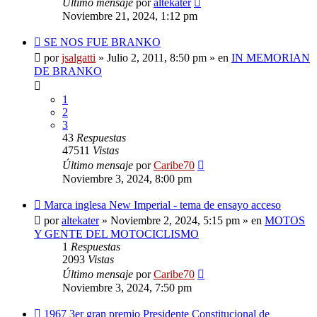
Último mensaje
por
altekater
Noviembre 21, 2024, 1:12 pm
Nuevo
SE NOS FUE BRANKO
mensaje
por
jsalgatti
»
Julio 2, 2011, 8:50 pm
» en
IN MEMORIAN
DE BRANKO
1
2
3
43
Respuestas
47511
Vistas
Último mensaje
por
Caribe70
Noviembre 3, 2024, 8:00 pm
Nuevo
Marca inglesa New Imperial - tema de ensayo acceso
mensaje
por
altekater
»
Noviembre 2, 2024, 5:15 pm
» en
MOTOS
Y GENTE DEL MOTOCICLISMO
1
Respuestas
2093
Vistas
Último mensaje
por
Caribe70
Noviembre 3, 2024, 7:50 pm
Nuevo
1967 3er gran premio Presidente Constitucional de