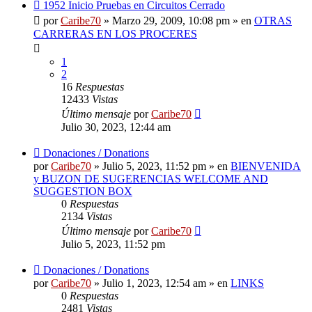
Nuevo
1952 Inicio Pruebas en Circuitos Cerrado
mensaje
por
Caribe70
»
Marzo 29, 2009, 10:08 pm
» en
OTRAS
CARRERAS EN LOS PROCERES
1
2
16
Respuestas
12433
Vistas
Último mensaje
por
Caribe70
Julio 30, 2023, 12:44 am
Nuevo
Donaciones / Donations
mensaje
por
Caribe70
»
Julio 5, 2023, 11:52 pm
» en
BIENVENIDA
y BUZON DE SUGERENCIAS WELCOME AND
SUGGESTION BOX
0
Respuestas
2134
Vistas
Último mensaje
por
Caribe70
Julio 5, 2023, 11:52 pm
Nuevo
Donaciones / Donations
mensaje
por
Caribe70
»
Julio 1, 2023, 12:54 am
» en
LINKS
0
Respuestas
2481
Vistas