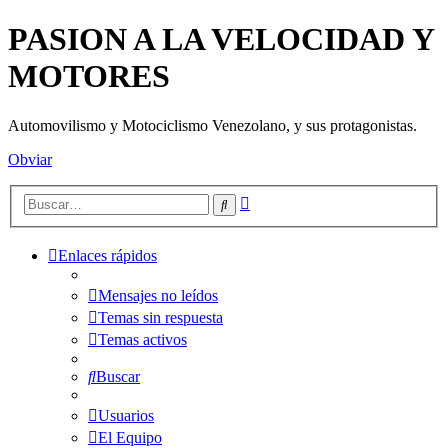
PASION A LA VELOCIDAD Y
MOTORES
Automovilismo y Motociclismo Venezolano, y sus protagonistas.
Obviar
Búsqueda
Buscar
avanzada
Enlaces rápidos
Mensajes no leídos
Temas sin respuesta
Temas activos
Buscar
Usuarios
El Equipo