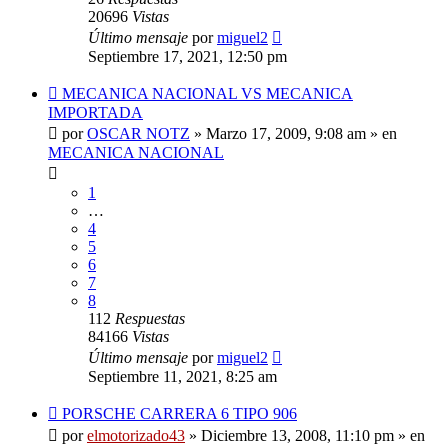
20696
Vistas
Último mensaje
por
miguel2
Septiembre 17, 2021, 12:50 pm
Nuevo
MECANICA NACIONAL VS MECANICA
mensaje
IMPORTADA
por
OSCAR NOTZ
»
Marzo 17, 2009, 9:08 am
» en
MECANICA NACIONAL
1
…
4
5
6
7
8
112
Respuestas
84166
Vistas
Último mensaje
por
miguel2
Septiembre 11, 2021, 8:25 am
Nuevo
PORSCHE CARRERA 6 TIPO 906
mensaje
por
elmotorizado43
»
Diciembre 13, 2008, 11:10 pm
» en