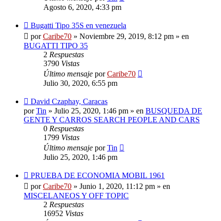
Agosto 6, 2020, 4:33 pm
Nuevo
Bugatti Tipo 35S en venezuela
mensaje
por
Caribe70
»
Noviembre 29, 2019, 8:12 pm
» en
BUGATTI TIPO 35
2
Respuestas
3790
Vistas
Último mensaje
por
Caribe70
Julio 30, 2020, 6:55 pm
Nuevo
David Czaphay, Caracas
mensaje
por
Tin
»
Julio 25, 2020, 1:46 pm
» en
BUSQUEDA DE
GENTE Y CARROS SEARCH PEOPLE AND CARS
0
Respuestas
1799
Vistas
Último mensaje
por
Tin
Julio 25, 2020, 1:46 pm
Nuevo
PRUEBA DE ECONOMIA MOBIL 1961
mensaje
por
Caribe70
»
Junio 1, 2020, 11:12 pm
» en
MISCELANEOS Y OFF TOPIC
2
Respuestas
16952
Vistas