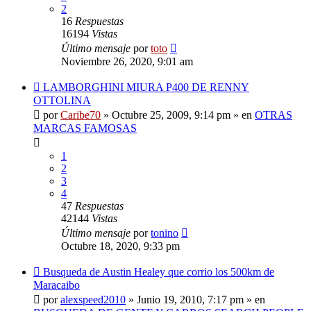
2
16
Respuestas
16194
Vistas
Último mensaje
por
toto
Noviembre 26, 2020, 9:01 am
Nuevo
LAMBORGHINI MIURA P400 DE RENNY
mensaje
OTTOLINA
por
Caribe70
»
Octubre 25, 2009, 9:14 pm
» en
OTRAS
MARCAS FAMOSAS
1
2
3
4
47
Respuestas
42144
Vistas
Último mensaje
por
tonino
Octubre 18, 2020, 9:33 pm
Nuevo
Busqueda de Austin Healey que corrio los 500km de
mensaje
Maracaibo
por
alexspeed2010
»
Junio 19, 2010, 7:17 pm
» en