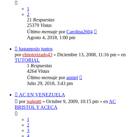
1
2
21
Respuestas
25379
Vistas
Último mensaje
por
Carolina2604
Agosto 4, 2018, 1:00 pm
Nuevo
hagamoslo juntos
mensaje
por
elmotorizado43
»
Diciembre 13, 2008, 11:16 pm
» en
TUTORIAL
1
Respuestas
4264
Vistas
Último mensaje
por
anniel
Julio 29, 2018, 3:43 pm
Nuevo
AC EN VENEZUELA
mensaje
por
jsalgatti
»
Octubre 9, 2009, 10:15 pm
» en
AC
BRISTOL Y ACECA
1
2
3
4