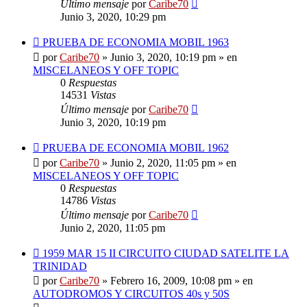
Último mensaje
por
Caribe70
Junio 3, 2020, 10:29 pm
Nuevo
PRUEBA DE ECONOMIA MOBIL 1963
mensaje
por
Caribe70
»
Junio 3, 2020, 10:19 pm
» en
MISCELANEOS Y OFF TOPIC
0
Respuestas
14531
Vistas
Último mensaje
por
Caribe70
Junio 3, 2020, 10:19 pm
Nuevo
PRUEBA DE ECONOMIA MOBIL 1962
mensaje
por
Caribe70
»
Junio 2, 2020, 11:05 pm
» en
MISCELANEOS Y OFF TOPIC
0
Respuestas
14786
Vistas
Último mensaje
por
Caribe70
Junio 2, 2020, 11:05 pm
Nuevo
1959 MAR 15 II CIRCUITO CIUDAD SATELITE LA
mensaje
TRINIDAD
por
Caribe70
»
Febrero 16, 2009, 10:08 pm
» en
AUTODROMOS Y CIRCUITOS 40s y 50S