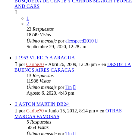
BUSQUEDA DE GENTE Y CARROS SEARCH PEOPLE
AND CARS
1
2
23
Respuestas
18749
Vistas
Último mensaje
por
alexspeed2010
Septiembre 29, 2020, 12:28 am
Nuevo
1953 VUELTA A ARAGUA
mensaje
por
Caribe70
»
Abril 26, 2009, 12:26 pm
» en
DESDE LA
BUENOS AIRES CARACAS
13
Respuestas
11986
Vistas
Último mensaje
por
Tin
Agosto 6, 2020, 4:43 pm
Nuevo
ASTON MARTIN DB2/4
mensaje
por
Caribe70
»
Junio 15, 2012, 8:14 pm
» en
OTRAS
MARCAS FAMOSAS
5
Respuestas
5064
Vistas
Último mensaje
por
Tin