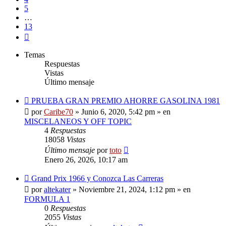
5
…
13
Siguiente
Temas
Respuestas
Vistas
Último mensaje
Nuevo
PRUEBA GRAN PREMIO AHORRE GASOLINA 1981
mensaje
por
Caribe70
»
Junio 6, 2020, 5:42 pm
» en
MISCELANEOS Y OFF TOPIC
4
Respuestas
18058
Vistas
Último mensaje
por
toto
Enero 26, 2026, 10:17 am
Nuevo
Grand Prix 1966 y Conozca Las Carreras
mensaje
por
altekater
»
Noviembre 21, 2024, 1:12 pm
» en
FORMULA 1
0
Respuestas
2055
Vistas