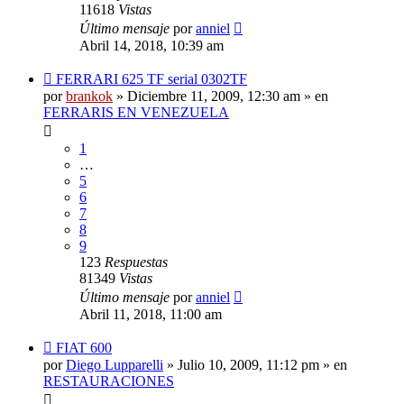
11618
Vistas
Último mensaje
por
anniel
Abril 14, 2018, 10:39 am
Nuevo
FERRARI 625 TF serial 0302TF
mensaje
por
brankok
»
Diciembre 11, 2009, 12:30 am
» en
FERRARIS EN VENEZUELA
1
…
5
6
7
8
9
123
Respuestas
81349
Vistas
Último mensaje
por
anniel
Abril 11, 2018, 11:00 am
Nuevo
FIAT 600
mensaje
por
Diego Lupparelli
»
Julio 10, 2009, 11:12 pm
» en
RESTAURACIONES