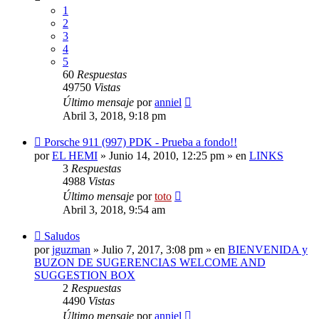
1
2
3
4
5
60
Respuestas
49750
Vistas
Último mensaje
por
anniel
Abril 3, 2018, 9:18 pm
Nuevo
Porsche 911 (997) PDK - Prueba a fondo!!
mensaje
por
EL HEMI
»
Junio 14, 2010, 12:25 pm
» en
LINKS
3
Respuestas
4988
Vistas
Último mensaje
por
toto
Abril 3, 2018, 9:54 am
Nuevo
Saludos
mensaje
por
jguzman
»
Julio 7, 2017, 3:08 pm
» en
BIENVENIDA y
BUZON DE SUGERENCIAS WELCOME AND
SUGGESTION BOX
2
Respuestas
4490
Vistas
Último mensaje
por
anniel