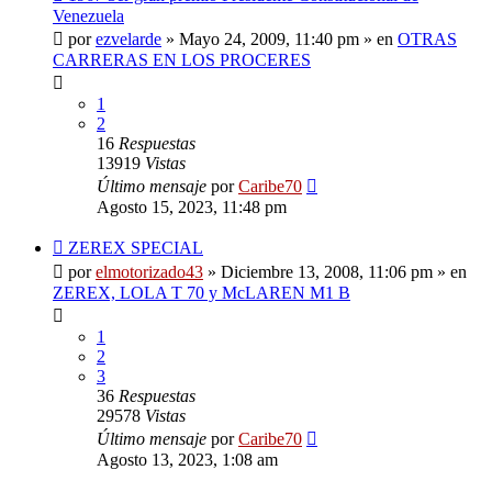
mensaje
Venezuela
por
ezvelarde
»
Mayo 24, 2009, 11:40 pm
» en
OTRAS
CARRERAS EN LOS PROCERES
1
2
16
Respuestas
13919
Vistas
Último mensaje
por
Caribe70
Agosto 15, 2023, 11:48 pm
Nuevo
ZEREX SPECIAL
mensaje
por
elmotorizado43
»
Diciembre 13, 2008, 11:06 pm
» en
ZEREX, LOLA T 70 y McLAREN M1 B
1
2
3
36
Respuestas
29578
Vistas
Último mensaje
por
Caribe70
Agosto 13, 2023, 1:08 am