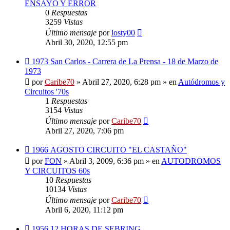
ENSAYO Y ERROR
0
Respuestas
3259
Vistas
Último mensaje
por
losty00
Abril 30, 2020, 12:55 pm
Nuevo
1973 San Carlos - Carrera de La Prensa - 18 de Marzo de
mensaje
1973
por
Caribe70
»
Abril 27, 2020, 6:28 pm
» en
Autódromos y
Circuitos '70s
1
Respuestas
3154
Vistas
Último mensaje
por
Caribe70
Abril 27, 2020, 7:06 pm
Nuevo
1966 AGOSTO CIRCUITO "EL CASTAÑO"
mensaje
por
FON
»
Abril 3, 2009, 6:36 pm
» en
AUTODROMOS
Y CIRCUITOS 60s
10
Respuestas
10134
Vistas
Último mensaje
por
Caribe70
Abril 6, 2020, 11:12 pm
Nuevo
1956 12 HORAS DE SEBRING