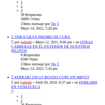
1
2
3
39
Respuestas
36891
Vistas
Último mensaje
por
Tin
Mayo 14, 2022, 5:20 pm
Nuevo
1958 II GRAN PREMIO DE CUBA
mensaje
por
jsalgatti
»
Mayo 12, 2011, 8:46 pm
» en
OTRAS
CARRERAS EN EL EXTERIOR DE NUESTROS
PILOTOS
9
Respuestas
6580
Vistas
Último mensaje
por
Tin
Mayo 14, 2022, 5:10 pm
Nuevo
FERRARI 250 GT BOANO CUPE S/N 0687GT
mensaje
por
jsalgatti
»
Abril 20, 2010, 9:37 am
» en
FERRARIS
EN VENEZUELA
1
2
26
Respuestas