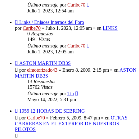
Último mensaje
por
Caribe70
Julio 1, 2023, 12:54 am
Nuevo
Links / Enlaces Internos del Foro
mensaje
por
Caribe70
»
Julio 1, 2023, 12:05 am
» en
LINKS
0
Respuestas
1491
Vistas
Último mensaje
por
Caribe70
Julio 1, 2023, 12:05 am
Nuevo
ASTON MARTIN DB3S
mensaje
por
elmotorizado43
»
Enero 8, 2009, 2:15 pm
» en
ASTON
MARTIN DB3S
13
Respuestas
15762
Vistas
Último mensaje
por
Tin
Mayo 14, 2022, 5:31 pm
Nuevo
1955 12 HORAS DE SEBRING
mensaje
por
Caribe70
»
Febrero 5, 2009, 8:47 pm
» en
OTRAS
CARRERAS EN EL EXTERIOR DE NUESTROS
PILOTOS