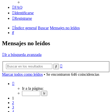
FAQ
Identificarse
Registrarse
Índice general
Buscar
Mensajes no leídos
Buscar
Mensajes no leídos
Ir a búsqueda avanzada
Búsqueda
Buscar
avanzada
Marcar todos como leídos
• Se encontraron 646 coincidencias
Página
1
Ir a la página:
de
13
1
2
3
4