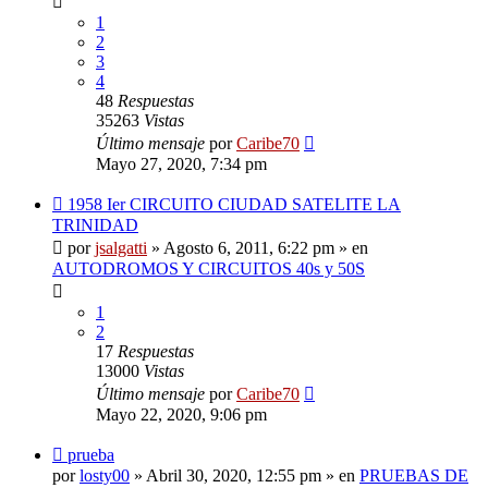
1
2
3
4
48
Respuestas
35263
Vistas
Último mensaje
por
Caribe70
Mayo 27, 2020, 7:34 pm
Nuevo
1958 Ier CIRCUITO CIUDAD SATELITE LA
mensaje
TRINIDAD
por
jsalgatti
»
Agosto 6, 2011, 6:22 pm
» en
AUTODROMOS Y CIRCUITOS 40s y 50S
1
2
17
Respuestas
13000
Vistas
Último mensaje
por
Caribe70
Mayo 22, 2020, 9:06 pm
Nuevo
prueba
mensaje
por
losty00
»
Abril 30, 2020, 12:55 pm
» en
PRUEBAS DE