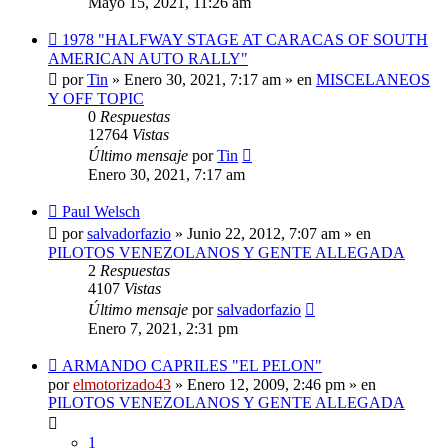
Mayo 15, 2021, 11:26 am
Nuevo
1978 "HALFWAY STAGE AT CARACAS OF SOUTH
mensaje
AMERICAN AUTO RALLY"
por
Tin
»
Enero 30, 2021, 7:17 am
» en
MISCELANEOS
Y OFF TOPIC
0
Respuestas
12764
Vistas
Último mensaje
por
Tin
Enero 30, 2021, 7:17 am
Nuevo
Paul Welsch
mensaje
por
salvadorfazio
»
Junio 22, 2012, 7:07 am
» en
PILOTOS VENEZOLANOS Y GENTE ALLEGADA
2
Respuestas
4107
Vistas
Último mensaje
por
salvadorfazio
Enero 7, 2021, 2:31 pm
Nuevo
ARMANDO CAPRILES "EL PELON"
mensaje
por
elmotorizado43
»
Enero 12, 2009, 2:46 pm
» en
PILOTOS VENEZOLANOS Y GENTE ALLEGADA
1