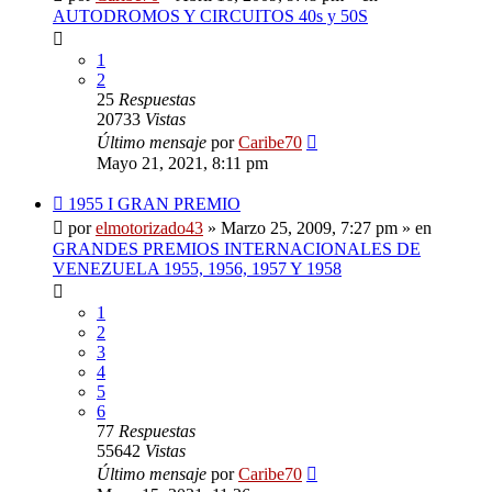
AUTODROMOS Y CIRCUITOS 40s y 50S
1
2
25
Respuestas
20733
Vistas
Último mensaje
por
Caribe70
Mayo 21, 2021, 8:11 pm
Nuevo
1955 I GRAN PREMIO
mensaje
por
elmotorizado43
»
Marzo 25, 2009, 7:27 pm
» en
GRANDES PREMIOS INTERNACIONALES DE
VENEZUELA 1955, 1956, 1957 Y 1958
1
2
3
4
5
6
77
Respuestas
55642
Vistas
Último mensaje
por
Caribe70