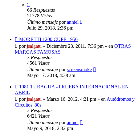
5
66
Respuestas
51778
Vistas
Último mensaje
por
anniel
Julio 29, 2018, 2:36 pm
Nuevo
MORETTI 1200 CUPE 1956
mensaje
por
jsalgatti
»
Diciembre 23, 2011, 7:36 pm
» en
OTRAS
MARCAS FAMOSAS
3
Respuestas
4561
Vistas
Último mensaje
por
screensmoke
Mayo 17, 2018, 4:38 am
Nuevo
1981 TURAGUA - PRUEBA INTERNACIONAL EN
mensaje
ABRIL
por
jsalgatti
»
Marzo 16, 2012, 4:21 pm
» en
Autódromos y
Circuitos '80s
2
Respuestas
6421
Vistas
Último mensaje
por
anniel
Mayo 9, 2018, 2:32 pm