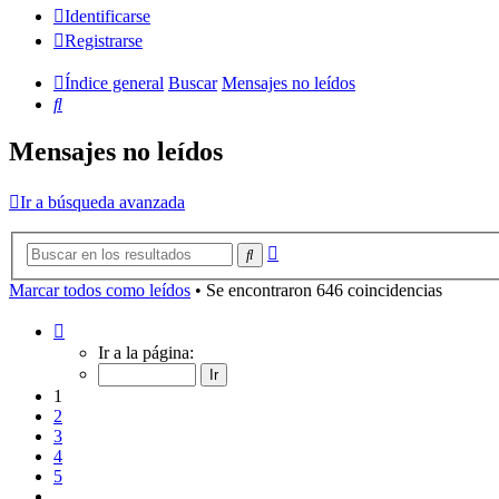
Identificarse
Registrarse
Índice general
Buscar
Mensajes no leídos
Buscar
Mensajes no leídos
Ir a búsqueda avanzada
Búsqueda
Buscar
avanzada
Marcar todos como leídos
• Se encontraron 646 coincidencias
Página
1
Ir a la página:
de
13
1
2
3
4
5
…