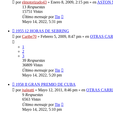
mensaje
por
elmotorizado43
»
Enero 8, 2009, 2:15 pm
» en
ASTON 
13
Respuestas
15751
Vistas
Último mensaje
por
Tin
Mayo 14, 2022, 5:31 pm
Nuevo
1955 12 HORAS DE SEBRING
mensaje
por
Caribe70
»
Febrero 5, 2009, 8:47 pm
» en
OTRAS CAR
1
2
3
39
Respuestas
36809
Vistas
Último mensaje
por
Tin
Mayo 14, 2022, 5:20 pm
Nuevo
1958 II GRAN PREMIO DE CUBA
mensaje
por
jsalgatti
»
Mayo 12, 2011, 8:46 pm
» en
OTRAS CARRE
9
Respuestas
6563
Vistas
Último mensaje
por
Tin
Mayo 14, 2022, 5:10 pm