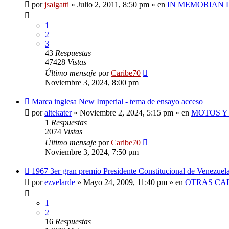
mensaje
por
jsalgatti
»
Julio 2, 2011, 8:50 pm
» en
IN MEMORIAN 
1
2
3
43
Respuestas
47428
Vistas
Último mensaje
por
Caribe70
Noviembre 3, 2024, 8:00 pm
Nuevo
Marca inglesa New Imperial - tema de ensayo acceso
mensaje
por
altekater
»
Noviembre 2, 2024, 5:15 pm
» en
MOTOS Y
1
Respuestas
2074
Vistas
Último mensaje
por
Caribe70
Noviembre 3, 2024, 7:50 pm
Nuevo
1967 3er gran premio Presidente Constitucional de Venezuel
mensaje
por
ezvelarde
»
Mayo 24, 2009, 11:40 pm
» en
OTRAS CA
1
2
16
Respuestas