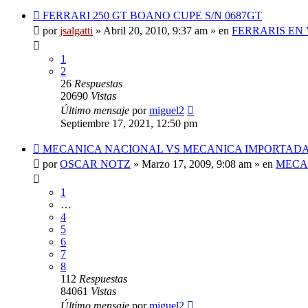
Nuevo
FERRARI 250 GT BOANO CUPE S/N 0687GT
mensaje
por
jsalgatti
»
Abril 20, 2010, 9:37 am
» en
FERRARIS EN
1
2
26
Respuestas
20690
Vistas
Último mensaje
por
miguel2
Septiembre 17, 2021, 12:50 pm
Nuevo
MECANICA NACIONAL VS MECANICA IMPORTAD
mensaje
por
OSCAR NOTZ
»
Marzo 17, 2009, 9:08 am
» en
MECA
1
…
4
5
6
7
8
112
Respuestas
84061
Vistas
Último mensaje
por
miguel2