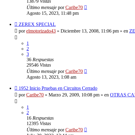
13879
Vistas
Último mensaje
por
Caribe70
Agosto 15, 2023, 11:48 pm
Nuevo
ZEREX SPECIAL
mensaje
por
elmotorizado43
»
Diciembre 13, 2008, 11:06 pm
» en
ZE
1
2
3
36
Respuestas
29546
Vistas
Último mensaje
por
Caribe70
Agosto 13, 2023, 1:08 am
Nuevo
1952 Inicio Pruebas en Circuitos Cerrado
mensaje
por
Caribe70
»
Marzo 29, 2009, 10:08 pm
» en
OTRAS CA
1
2
16
Respuestas
12395
Vistas
Último mensaje
por
Caribe70