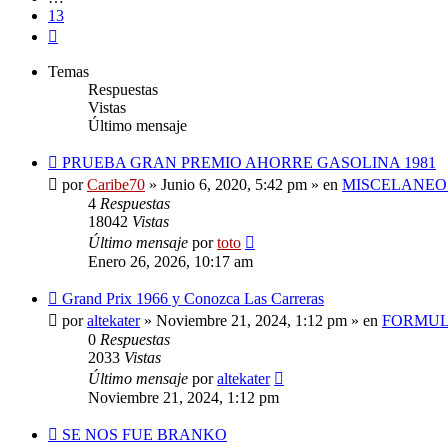
13
Siguiente
Temas
Respuestas
Vistas
Último mensaje
Nuevo
PRUEBA GRAN PREMIO AHORRE GASOLINA 1981
mensaje
por
Caribe70
»
Junio 6, 2020, 5:42 pm
» en
MISCELANEOS
4
Respuestas
18042
Vistas
Último mensaje
por
toto
Enero 26, 2026, 10:17 am
Nuevo
Grand Prix 1966 y Conozca Las Carreras
mensaje
por
altekater
»
Noviembre 21, 2024, 1:12 pm
» en
FORMUL
0
Respuestas
2033
Vistas
Último mensaje
por
altekater
Noviembre 21, 2024, 1:12 pm
Nuevo
SE NOS FUE BRANKO