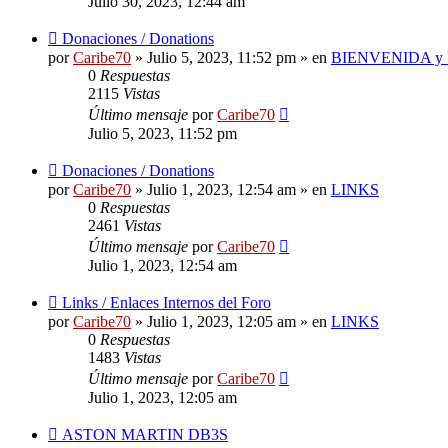
Julio 30, 2023, 12:44 am
Nuevo
Donaciones / Donations
mensaje
por
Caribe70
»
Julio 5, 2023, 11:52 pm
» en
BIENVENIDA 
0
Respuestas
2115
Vistas
Último mensaje
por
Caribe70
Julio 5, 2023, 11:52 pm
Nuevo
Donaciones / Donations
mensaje
por
Caribe70
»
Julio 1, 2023, 12:54 am
» en
LINKS
0
Respuestas
2461
Vistas
Último mensaje
por
Caribe70
Julio 1, 2023, 12:54 am
Nuevo
Links / Enlaces Internos del Foro
mensaje
por
Caribe70
»
Julio 1, 2023, 12:05 am
» en
LINKS
0
Respuestas
1483
Vistas
Último mensaje
por
Caribe70
Julio 1, 2023, 12:05 am
Nuevo
ASTON MARTIN DB3S