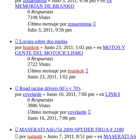
por
zonaenigma
»
Julio 3, 2011, 9:56 pm
» en
IN
MEMORIAN DE BRANKO
0
Respuestas
7108
Vistas
Último mensaje
por
zonaenigma
Julio 3, 2011, 9:56 pm
Nuevo
Locura sobre dos ruedas
mensaje
por
brankok
»
Junio 23, 2011, 1:02 pm
» en
MOTOS Y
GENTE DEL MOTOCICLISMO
0
Respuestas
2722
Vistas
Último mensaje
por
brankok
Junio 23, 2011, 1:02 pm
Nuevo
Road racing drivers 60´s y 70's
mensaje
por
ezvelarde
»
Junio 16, 2011, 7:06 pm
» en
LINKS
0
Respuestas
3886
Vistas
Último mensaje
por
ezvelarde
Junio 16, 2011, 7:06 pm
Nuevo
MASERATI A6G/54 2000 SPYDER FRUA # 2180
mensaje
por
jsalgatti
»
Junio 7, 2011, 8:51 pm
» en
MASERATI A6