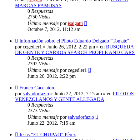
MARCAS FAMOSAS
0
Respuestas
2750
Vistas
Último mensaje
por
jsalgatti
Octubre 7, 2012, 11:12 am
Nuevo
Información sobre el Piloto Eduardo Delgado "Tomate"
mensaje
por
cegedler1
»
Junio 26, 2012, 2:22 pm
» en
BUSQUEDA
DE GENTE Y CARROS SEARCH PEOPLE AND CARS
0
Respuestas
2392
Vistas
Último mensaje
por
cegedler1
Junio 26, 2012, 2:22 pm
Nuevo
Franco Cacciatore
mensaje
por
salvadorfazio
»
Junio 22, 2012, 7:15 am
» en
PILOTOS
VENEZOLANOS Y GENTE ALLEGADA
0
Respuestas
2373
Vistas
Último mensaje
por
salvadorfazio
Junio 22, 2012, 7:15 am
Nuevo
Jesus "EL CHUPAO" Pèrez
mensaje