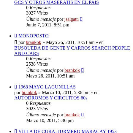
GCS Y OTROS MASERATIS EN EL PAIS
0
Respuestas
3027
Vistas
Último mensaje
por
jsalgatti
Junio 7, 2011, 8:51 pm
Nuevo
MONOPOSTO
mensaje
por
brankok
»
Mayo 26, 2011, 10:51 am
» en
BUSQUEDA DE GENTE Y CARROS SEARCH PEOPLE
AND CARS
0
Respuestas
2538
Vistas
Último mensaje
por
brankok
Mayo 26, 2011, 10:51 am
Nuevo
1968 MAYO LAGUNILLAS
mensaje
por
brankok
»
Marzo 10, 2011, 5:36 pm
» en
AUTODROMOS Y CIRCUITOS 60s
0
Respuestas
3023
Vistas
Último mensaje
por
brankok
Marzo 10, 2011, 5:36 pm
Nuevo
VILLA DE CURA-TURMERO MARACAY 1953