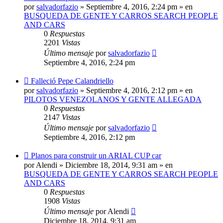
mensaje
por
salvadorfazio
»
Septiembre 4, 2016, 2:24 pm
» en
BUSQUEDA DE GENTE Y CARROS SEARCH PEOPLE
AND CARS
0
Respuestas
2201
Vistas
Último mensaje
por
salvadorfazio
Septiembre 4, 2016, 2:24 pm
Nuevo
Falleció Pepe Calandriello
mensaje
por
salvadorfazio
»
Septiembre 4, 2016, 2:12 pm
» en
PILOTOS VENEZOLANOS Y GENTE ALLEGADA
0
Respuestas
2147
Vistas
Último mensaje
por
salvadorfazio
Septiembre 4, 2016, 2:12 pm
Nuevo
Planos para construir un ARIAL CUP car
mensaje
por
Alendi
»
Diciembre 18, 2014, 9:31 am
» en
BUSQUEDA DE GENTE Y CARROS SEARCH PEOPLE
AND CARS
0
Respuestas
1908
Vistas
Último mensaje
por
Alendi
Diciembre 18, 2014, 9:31 am