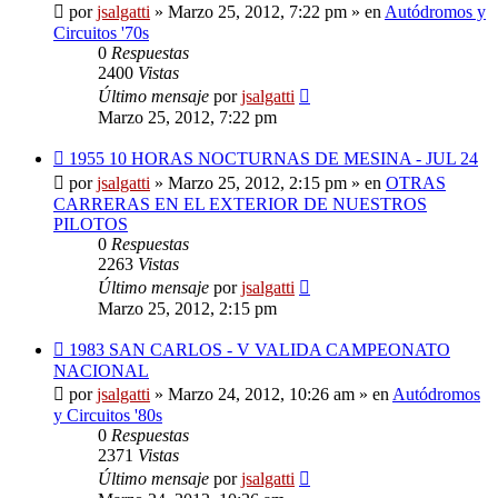
mensaje
por
jsalgatti
»
Marzo 25, 2012, 7:22 pm
» en
Autódromos y
Circuitos '70s
0
Respuestas
2400
Vistas
Último mensaje
por
jsalgatti
Marzo 25, 2012, 7:22 pm
Nuevo
1955 10 HORAS NOCTURNAS DE MESINA - JUL 24
mensaje
por
jsalgatti
»
Marzo 25, 2012, 2:15 pm
» en
OTRAS
CARRERAS EN EL EXTERIOR DE NUESTROS
PILOTOS
0
Respuestas
2263
Vistas
Último mensaje
por
jsalgatti
Marzo 25, 2012, 2:15 pm
Nuevo
1983 SAN CARLOS - V VALIDA CAMPEONATO
mensaje
NACIONAL
por
jsalgatti
»
Marzo 24, 2012, 10:26 am
» en
Autódromos
y Circuitos '80s
0
Respuestas
2371
Vistas
Último mensaje
por
jsalgatti