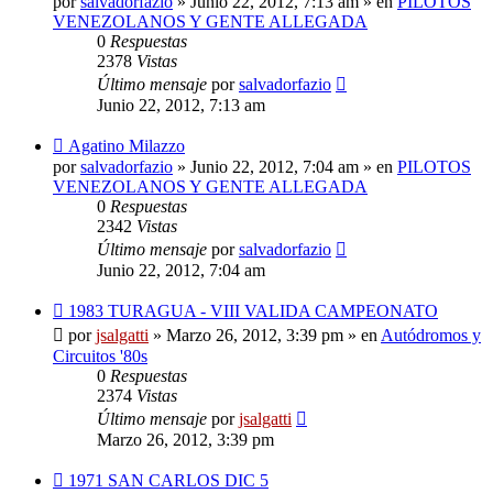
por
salvadorfazio
»
Junio 22, 2012, 7:13 am
» en
PILOTOS
VENEZOLANOS Y GENTE ALLEGADA
0
Respuestas
2378
Vistas
Último mensaje
por
salvadorfazio
Junio 22, 2012, 7:13 am
Nuevo
Agatino Milazzo
mensaje
por
salvadorfazio
»
Junio 22, 2012, 7:04 am
» en
PILOTOS
VENEZOLANOS Y GENTE ALLEGADA
0
Respuestas
2342
Vistas
Último mensaje
por
salvadorfazio
Junio 22, 2012, 7:04 am
Nuevo
1983 TURAGUA - VIII VALIDA CAMPEONATO
mensaje
por
jsalgatti
»
Marzo 26, 2012, 3:39 pm
» en
Autódromos y
Circuitos '80s
0
Respuestas
2374
Vistas
Último mensaje
por
jsalgatti
Marzo 26, 2012, 3:39 pm
Nuevo
1971 SAN CARLOS DIC 5