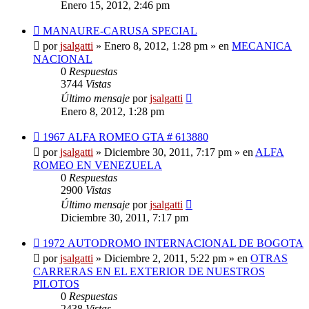
Enero 15, 2012, 2:46 pm
Nuevo
MANAURE-CARUSA SPECIAL
mensaje
por
jsalgatti
»
Enero 8, 2012, 1:28 pm
» en
MECANICA
NACIONAL
0
Respuestas
3744
Vistas
Último mensaje
por
jsalgatti
Enero 8, 2012, 1:28 pm
Nuevo
1967 ALFA ROMEO GTA # 613880
mensaje
por
jsalgatti
»
Diciembre 30, 2011, 7:17 pm
» en
ALFA
ROMEO EN VENEZUELA
0
Respuestas
2900
Vistas
Último mensaje
por
jsalgatti
Diciembre 30, 2011, 7:17 pm
Nuevo
1972 AUTODROMO INTERNACIONAL DE BOGOTA
mensaje
por
jsalgatti
»
Diciembre 2, 2011, 5:22 pm
» en
OTRAS
CARRERAS EN EL EXTERIOR DE NUESTROS
PILOTOS
0
Respuestas
2438
Vistas