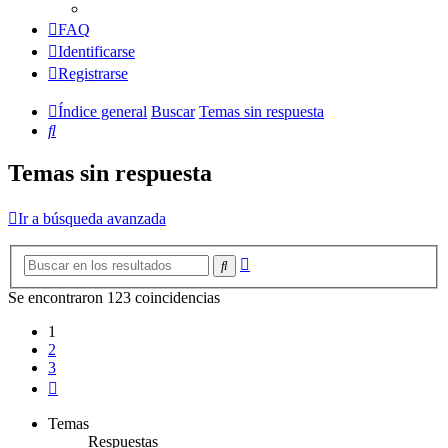
FAQ
Identificarse
Registrarse
Índice general
Buscar
Temas sin respuesta
Buscar
Temas sin respuesta
Ir a búsqueda avanzada
Búsqueda
Buscar
avanzada
Se encontraron 123 coincidencias
1
2
3
Siguiente
Temas
Respuestas