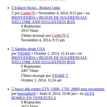
Nuevo
Enlaces Rotos - Broken Links
mensaje
por
Caribe70
»
Noviembre 4, 2014, 9:15 pm
» en
BIENVENIDA y BUZON DE SUGERENCIAS
WELCOME AND SUGGESTION BOX
0
Respuestas
2053
Vistas
Último mensaje
por
Caribe70
Noviembre 4, 2014, 9:15 pm
Nuevo
Saludos desde USA
mensaje
por
V8240Z
»
Octubre 1, 2014, 11:24 am
» en
BIENVENIDA y BUZON DE SUGERENCIAS
WELCOME AND SUGGESTION BOX
0
Respuestas
2407
Vistas
Último mensaje
por
V8240Z
Octubre 1, 2014, 11:24 am
Nuevo
busco alfa romeo GTV (1600, 1750, 2000) para reconstruir.
mensaje
por
buscoalfa16
»
Junio 6, 2014, 10:40 pm
» en
ALFA
ROMEO EN VENEZUELA
0
Respuestas
2673
Vistas