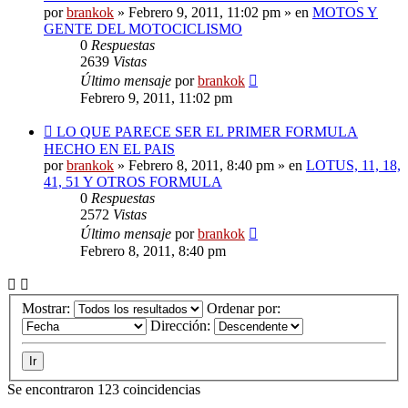
mensaje
por
brankok
»
Febrero 9, 2011, 11:02 pm
» en
MOTOS Y
GENTE DEL MOTOCICLISMO
0
Respuestas
2639
Vistas
Último mensaje
por
brankok
Febrero 9, 2011, 11:02 pm
Nuevo
LO QUE PARECE SER EL PRIMER FORMULA
mensaje
HECHO EN EL PAIS
por
brankok
»
Febrero 8, 2011, 8:40 pm
» en
LOTUS, 11, 18,
41, 51 Y OTROS FORMULA
0
Respuestas
2572
Vistas
Último mensaje
por
brankok
Febrero 8, 2011, 8:40 pm
Mostrar:
Ordenar por:
Dirección:
Se encontraron 123 coincidencias