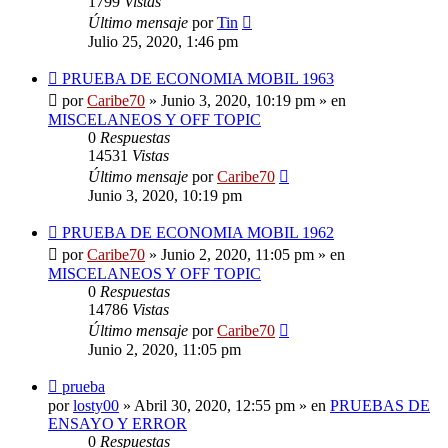
1799
Vistas
Último mensaje
por
Tin
Julio 25, 2020, 1:46 pm
Nuevo
PRUEBA DE ECONOMIA MOBIL 1963
mensaje
por
Caribe70
»
Junio 3, 2020, 10:19 pm
» en
MISCELANEOS Y OFF TOPIC
0
Respuestas
14531
Vistas
Último mensaje
por
Caribe70
Junio 3, 2020, 10:19 pm
Nuevo
PRUEBA DE ECONOMIA MOBIL 1962
mensaje
por
Caribe70
»
Junio 2, 2020, 11:05 pm
» en
MISCELANEOS Y OFF TOPIC
0
Respuestas
14786
Vistas
Último mensaje
por
Caribe70
Junio 2, 2020, 11:05 pm
Nuevo
prueba
mensaje
por
losty00
»
Abril 30, 2020, 12:55 pm
» en
PRUEBAS DE
ENSAYO Y ERROR
0
Respuestas