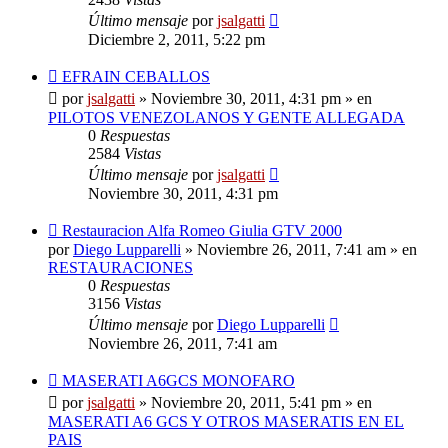
Último mensaje
por
jsalgatti
Diciembre 2, 2011, 5:22 pm
Nuevo
EFRAIN CEBALLOS
mensaje
por
jsalgatti
»
Noviembre 30, 2011, 4:31 pm
» en
PILOTOS VENEZOLANOS Y GENTE ALLEGADA
0
Respuestas
2584
Vistas
Último mensaje
por
jsalgatti
Noviembre 30, 2011, 4:31 pm
Nuevo
Restauracion Alfa Romeo Giulia GTV 2000
mensaje
por
Diego Lupparelli
»
Noviembre 26, 2011, 7:41 am
» en
RESTAURACIONES
0
Respuestas
3156
Vistas
Último mensaje
por
Diego Lupparelli
Noviembre 26, 2011, 7:41 am
Nuevo
MASERATI A6GCS MONOFARO
mensaje
por
jsalgatti
»
Noviembre 20, 2011, 5:41 pm
» en
MASERATI A6 GCS Y OTROS MASERATIS EN EL
PAIS