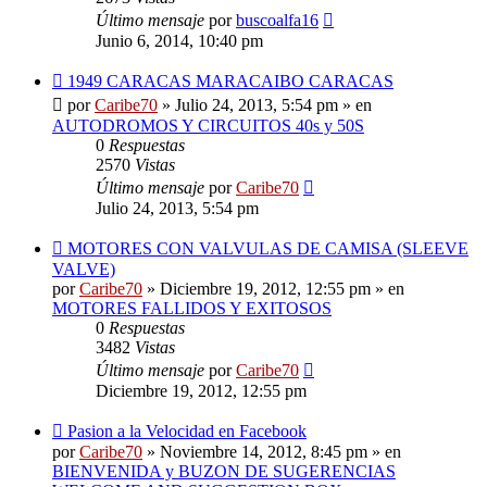
Último mensaje
por
buscoalfa16
Junio 6, 2014, 10:40 pm
Nuevo
1949 CARACAS MARACAIBO CARACAS
mensaje
por
Caribe70
»
Julio 24, 2013, 5:54 pm
» en
AUTODROMOS Y CIRCUITOS 40s y 50S
0
Respuestas
2570
Vistas
Último mensaje
por
Caribe70
Julio 24, 2013, 5:54 pm
Nuevo
MOTORES CON VALVULAS DE CAMISA (SLEEVE
mensaje
VALVE)
por
Caribe70
»
Diciembre 19, 2012, 12:55 pm
» en
MOTORES FALLIDOS Y EXITOSOS
0
Respuestas
3482
Vistas
Último mensaje
por
Caribe70
Diciembre 19, 2012, 12:55 pm
Nuevo
Pasion a la Velocidad en Facebook
mensaje
por
Caribe70
»
Noviembre 14, 2012, 8:45 pm
» en
BIENVENIDA y BUZON DE SUGERENCIAS