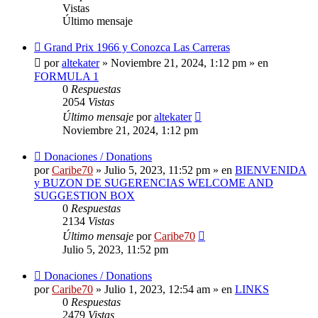
Vistas
Último mensaje
Nuevo
Grand Prix 1966 y Conozca Las Carreras
mensaje
por
altekater
»
Noviembre 21, 2024, 1:12 pm
» en
FORMULA 1
0
Respuestas
2054
Vistas
Último mensaje
por
altekater
Noviembre 21, 2024, 1:12 pm
Nuevo
Donaciones / Donations
mensaje
por
Caribe70
»
Julio 5, 2023, 11:52 pm
» en
BIENVENIDA
y BUZON DE SUGERENCIAS WELCOME AND
SUGGESTION BOX
0
Respuestas
2134
Vistas
Último mensaje
por
Caribe70
Julio 5, 2023, 11:52 pm
Nuevo
Donaciones / Donations
mensaje
por
Caribe70
»
Julio 1, 2023, 12:54 am
» en
LINKS
0
Respuestas
2479
Vistas