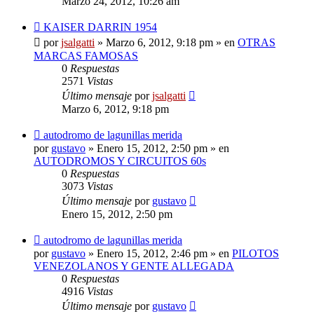
Marzo 24, 2012, 10:26 am
Nuevo
KAISER DARRIN 1954
mensaje
por
jsalgatti
»
Marzo 6, 2012, 9:18 pm
» en
OTRAS
MARCAS FAMOSAS
0
Respuestas
2571
Vistas
Último mensaje
por
jsalgatti
Marzo 6, 2012, 9:18 pm
Nuevo
autodromo de lagunillas merida
mensaje
por
gustavo
»
Enero 15, 2012, 2:50 pm
» en
AUTODROMOS Y CIRCUITOS 60s
0
Respuestas
3073
Vistas
Último mensaje
por
gustavo
Enero 15, 2012, 2:50 pm
Nuevo
autodromo de lagunillas merida
mensaje
por
gustavo
»
Enero 15, 2012, 2:46 pm
» en
PILOTOS
VENEZOLANOS Y GENTE ALLEGADA
0
Respuestas
4916
Vistas
Último mensaje
por
gustavo