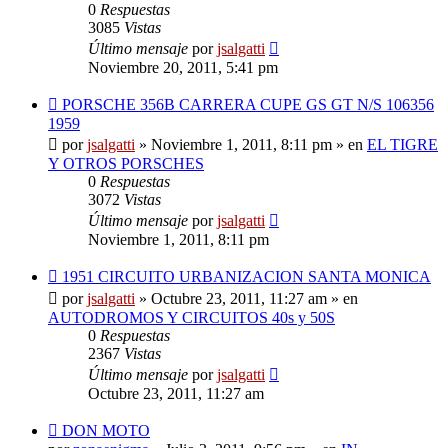
0
Respuestas
3085
Vistas
Último mensaje
por
jsalgatti
Noviembre 20, 2011, 5:41 pm
Nuevo
PORSCHE 356B CARRERA CUPE GS GT N/S 106356
mensaje
1959
por
jsalgatti
»
Noviembre 1, 2011, 8:11 pm
» en
EL TIGRE
Y OTROS PORSCHES
0
Respuestas
3072
Vistas
Último mensaje
por
jsalgatti
Noviembre 1, 2011, 8:11 pm
Nuevo
1951 CIRCUITO URBANIZACION SANTA MONICA
mensaje
por
jsalgatti
»
Octubre 23, 2011, 11:27 am
» en
AUTODROMOS Y CIRCUITOS 40s y 50S
0
Respuestas
2367
Vistas
Último mensaje
por
jsalgatti
Octubre 23, 2011, 11:27 am
Nuevo
DON MOTO
mensaje