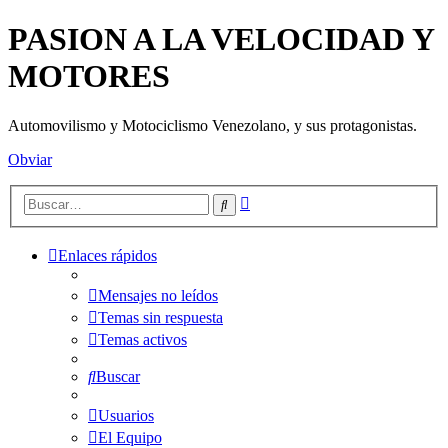
PASION A LA VELOCIDAD Y
MOTORES
Automovilismo y Motociclismo Venezolano, y sus protagonistas.
Obviar
Búsqueda
Buscar
avanzada
Enlaces rápidos
Mensajes no leídos
Temas sin respuesta
Temas activos
Buscar
Usuarios
El Equipo