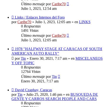
Último mensaje
por
Caribe70
Julio 1, 2023, 12:54 am
Nuevo
Links / Enlaces Internos del Foro
mensaje
por
Caribe70
»
Julio 1, 2023, 12:05 am
» en
LINKS
0
Respuestas
1491
Vistas
Último mensaje
por
Caribe70
Julio 1, 2023, 12:05 am
Nuevo
1978 "HALFWAY STAGE AT CARACAS OF SOUTH
mensaje
AMERICAN AUTO RALLY"
por
Tin
»
Enero 30, 2021, 7:17 am
» en
MISCELANEOS
Y OFF TOPIC
0
Respuestas
12764
Vistas
Último mensaje
por
Tin
Enero 30, 2021, 7:17 am
Nuevo
David Czaphay, Caracas
mensaje
por
Tin
»
Julio 25, 2020, 1:46 pm
» en
BUSQUEDA DE
GENTE Y CARROS SEARCH PEOPLE AND CARS
0
Respuestas