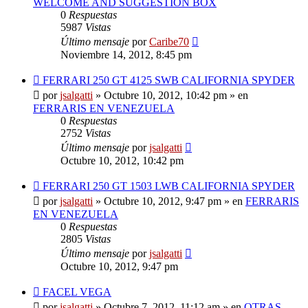
WELCOME AND SUGGESTION BOX
0
Respuestas
5987
Vistas
Último mensaje
por
Caribe70
Noviembre 14, 2012, 8:45 pm
Nuevo
FERRARI 250 GT 4125 SWB CALIFORNIA SPYDER
mensaje
por
jsalgatti
»
Octubre 10, 2012, 10:42 pm
» en
FERRARIS EN VENEZUELA
0
Respuestas
2752
Vistas
Último mensaje
por
jsalgatti
Octubre 10, 2012, 10:42 pm
Nuevo
FERRARI 250 GT 1503 LWB CALIFORNIA SPYDER
mensaje
por
jsalgatti
»
Octubre 10, 2012, 9:47 pm
» en
FERRARIS
EN VENEZUELA
0
Respuestas
2805
Vistas
Último mensaje
por
jsalgatti
Octubre 10, 2012, 9:47 pm
Nuevo
FACEL VEGA
mensaje
por
jsalgatti
»
Octubre 7, 2012, 11:12 am
» en
OTRAS