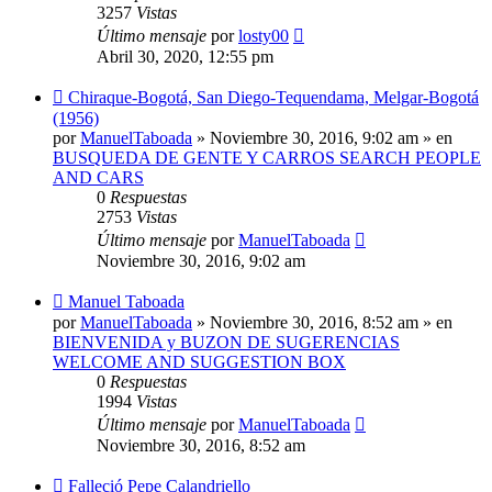
3257
Vistas
Último mensaje
por
losty00
Abril 30, 2020, 12:55 pm
Nuevo
Chiraque-Bogotá, San Diego-Tequendama, Melgar-Bogotá
mensaje
(1956)
por
ManuelTaboada
»
Noviembre 30, 2016, 9:02 am
» en
BUSQUEDA DE GENTE Y CARROS SEARCH PEOPLE
AND CARS
0
Respuestas
2753
Vistas
Último mensaje
por
ManuelTaboada
Noviembre 30, 2016, 9:02 am
Nuevo
Manuel Taboada
mensaje
por
ManuelTaboada
»
Noviembre 30, 2016, 8:52 am
» en
BIENVENIDA y BUZON DE SUGERENCIAS
WELCOME AND SUGGESTION BOX
0
Respuestas
1994
Vistas
Último mensaje
por
ManuelTaboada
Noviembre 30, 2016, 8:52 am
Nuevo
Falleció Pepe Calandriello