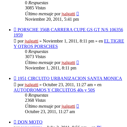
0
Respuestas
3085
Vistas
Último mensaje
por
jsalgatti
Noviembre 20, 2011, 5:41 pm
Nuevo
PORSCHE 356B CARRERA CUPE GS GT N/S 106356
mensaje
1959
por
jsalgatti
»
Noviembre 1, 2011, 8:11 pm
» en
EL TIGRE
Y OTROS PORSCHES
0
Respuestas
3073
Vistas
Último mensaje
por
jsalgatti
Noviembre 1, 2011, 8:11 pm
Nuevo
1951 CIRCUITO URBANIZACION SANTA MONICA
mensaje
por
jsalgatti
»
Octubre 23, 2011, 11:27 am
» en
AUTODROMOS Y CIRCUITOS 40s y 50S
0
Respuestas
2368
Vistas
Último mensaje
por
jsalgatti
Octubre 23, 2011, 11:27 am
Nuevo
DON MOTO
mensaje