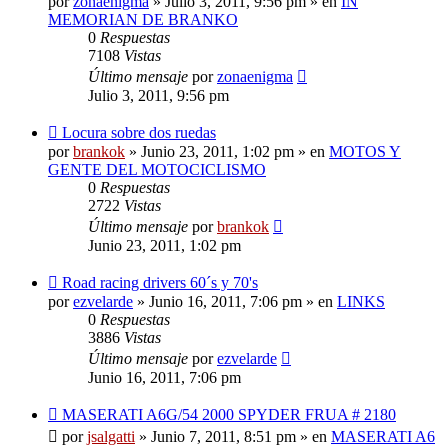
por
zonaenigma
»
Julio 3, 2011, 9:56 pm
» en
IN
MEMORIAN DE BRANKO
0
Respuestas
7108
Vistas
Último mensaje
por
zonaenigma
Julio 3, 2011, 9:56 pm
Nuevo
Locura sobre dos ruedas
mensaje
por
brankok
»
Junio 23, 2011, 1:02 pm
» en
MOTOS Y
GENTE DEL MOTOCICLISMO
0
Respuestas
2722
Vistas
Último mensaje
por
brankok
Junio 23, 2011, 1:02 pm
Nuevo
Road racing drivers 60´s y 70's
mensaje
por
ezvelarde
»
Junio 16, 2011, 7:06 pm
» en
LINKS
0
Respuestas
3886
Vistas
Último mensaje
por
ezvelarde
Junio 16, 2011, 7:06 pm
Nuevo
MASERATI A6G/54 2000 SPYDER FRUA # 2180
mensaje
por
jsalgatti
»
Junio 7, 2011, 8:51 pm
» en
MASERATI A6