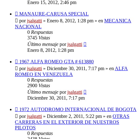
Enero 15, 2012, 2:46 pm
Nuevo
MANAURE-CARUSA SPECIAL
mensaje
por
jsalgatti
»
Enero 8, 2012, 1:28 pm
» en
MECANICA
NACIONAL
0
Respuestas
3745
Vistas
Último mensaje
por
jsalgatti
Enero 8, 2012, 1:28 pm
Nuevo
1967 ALFA ROMEO GTA # 613880
mensaje
por
jsalgatti
»
Diciembre 30, 2011, 7:17 pm
» en
ALFA
ROMEO EN VENEZUELA
0
Respuestas
2900
Vistas
Último mensaje
por
jsalgatti
Diciembre 30, 2011, 7:17 pm
Nuevo
1972 AUTODROMO INTERNACIONAL DE BOGOTA
mensaje
por
jsalgatti
»
Diciembre 2, 2011, 5:22 pm
» en
OTRAS
CARRERAS EN EL EXTERIOR DE NUESTROS
PILOTOS
0
Respuestas
2438
Vistas