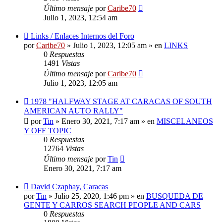
Último mensaje
por
Caribe70
Julio 1, 2023, 12:54 am
Nuevo
Links / Enlaces Internos del Foro
mensaje
por
Caribe70
»
Julio 1, 2023, 12:05 am
» en
LINKS
0
Respuestas
1491
Vistas
Último mensaje
por
Caribe70
Julio 1, 2023, 12:05 am
Nuevo
1978 "HALFWAY STAGE AT CARACAS OF SOUTH
mensaje
AMERICAN AUTO RALLY"
por
Tin
»
Enero 30, 2021, 7:17 am
» en
MISCELANEOS
Y OFF TOPIC
0
Respuestas
12764
Vistas
Último mensaje
por
Tin
Enero 30, 2021, 7:17 am
Nuevo
David Czaphay, Caracas
mensaje
por
Tin
»
Julio 25, 2020, 1:46 pm
» en
BUSQUEDA DE
GENTE Y CARROS SEARCH PEOPLE AND CARS
0
Respuestas