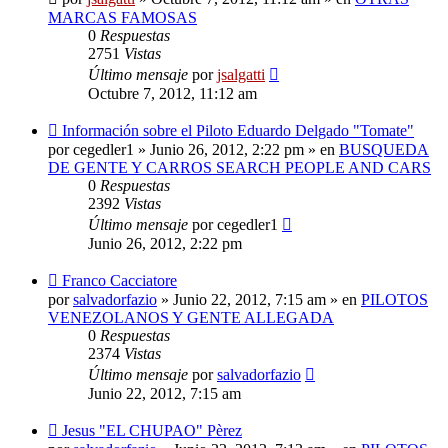
MARCAS FAMOSAS
0
Respuestas
2751
Vistas
Último mensaje
por
jsalgatti
Octubre 7, 2012, 11:12 am
Nuevo
Información sobre el Piloto Eduardo Delgado "Tomate"
mensaje
por
cegedler1
»
Junio 26, 2012, 2:22 pm
» en
BUSQUEDA
DE GENTE Y CARROS SEARCH PEOPLE AND CARS
0
Respuestas
2392
Vistas
Último mensaje
por
cegedler1
Junio 26, 2012, 2:22 pm
Nuevo
Franco Cacciatore
mensaje
por
salvadorfazio
»
Junio 22, 2012, 7:15 am
» en
PILOTOS
VENEZOLANOS Y GENTE ALLEGADA
0
Respuestas
2374
Vistas
Último mensaje
por
salvadorfazio
Junio 22, 2012, 7:15 am
Nuevo
Jesus "EL CHUPAO" Pèrez
mensaje