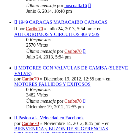
Último mensaje
por
buscoalfa16
Junio 6, 2014, 10:40 pm
Nuevo
1949 CARACAS MARACAIBO CARACAS
mensaje
por
Caribe70
»
Julio 24, 2013, 5:54 pm
» en
AUTODROMOS Y CIRCUITOS 40s y 50S
0
Respuestas
2570
Vistas
Último mensaje
por
Caribe70
Julio 24, 2013, 5:54 pm
Nuevo
MOTORES CON VALVULAS DE CAMISA (SLEEVE
mensaje
VALVE)
por
Caribe70
»
Diciembre 19, 2012, 12:55 pm
» en
MOTORES FALLIDOS Y EXITOSOS
0
Respuestas
3482
Vistas
Último mensaje
por
Caribe70
Diciembre 19, 2012, 12:55 pm
Nuevo
Pasion a la Velocidad en Facebook
mensaje
por
Caribe70
»
Noviembre 14, 2012, 8:45 pm
» en
BIENVENIDA y BUZON DE SUGERENCIAS