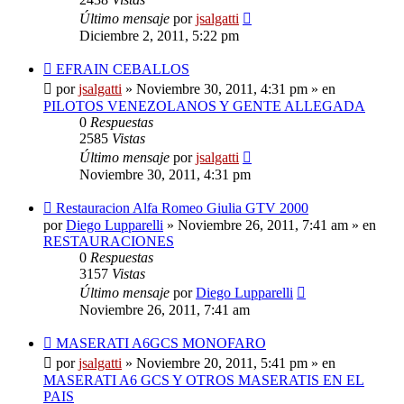
Último mensaje
por
jsalgatti
Diciembre 2, 2011, 5:22 pm
Nuevo
EFRAIN CEBALLOS
mensaje
por
jsalgatti
»
Noviembre 30, 2011, 4:31 pm
» en
PILOTOS VENEZOLANOS Y GENTE ALLEGADA
0
Respuestas
2585
Vistas
Último mensaje
por
jsalgatti
Noviembre 30, 2011, 4:31 pm
Nuevo
Restauracion Alfa Romeo Giulia GTV 2000
mensaje
por
Diego Lupparelli
»
Noviembre 26, 2011, 7:41 am
» en
RESTAURACIONES
0
Respuestas
3157
Vistas
Último mensaje
por
Diego Lupparelli
Noviembre 26, 2011, 7:41 am
Nuevo
MASERATI A6GCS MONOFARO
mensaje
por
jsalgatti
»
Noviembre 20, 2011, 5:41 pm
» en
MASERATI A6 GCS Y OTROS MASERATIS EN EL
PAIS