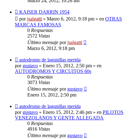
Marzo 24, 2012, 10:26 am
Nuevo
KAISER DARRIN 1954
mensaje
por
jsalgatti
»
Marzo 6, 2012, 9:18 pm
» en
OTRAS
MARCAS FAMOSAS
0
Respuestas
2572
Vistas
Último mensaje
por
jsalgatti
Marzo 6, 2012, 9:18 pm
Nuevo
autodromo de lagunillas merida
mensaje
por
gustavo
»
Enero 15, 2012, 2:50 pm
» en
AUTODROMOS Y CIRCUITOS 60s
0
Respuestas
3073
Vistas
Último mensaje
por
gustavo
Enero 15, 2012, 2:50 pm
Nuevo
autodromo de lagunillas merida
mensaje
por
gustavo
»
Enero 15, 2012, 2:46 pm
» en
PILOTOS
VENEZOLANOS Y GENTE ALLEGADA
0
Respuestas
4916
Vistas
Último mensaje
por
gustavo