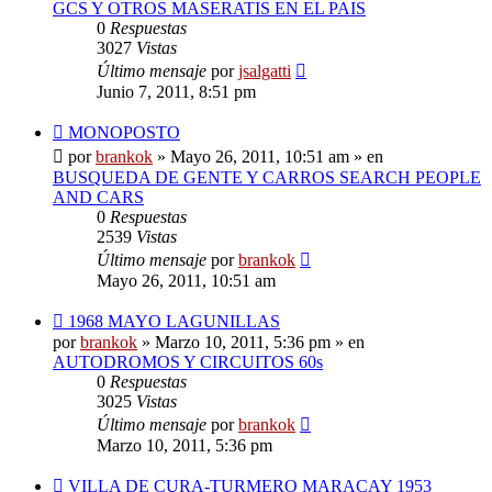
GCS Y OTROS MASERATIS EN EL PAIS
0
Respuestas
3027
Vistas
Último mensaje
por
jsalgatti
Junio 7, 2011, 8:51 pm
Nuevo
MONOPOSTO
mensaje
por
brankok
»
Mayo 26, 2011, 10:51 am
» en
BUSQUEDA DE GENTE Y CARROS SEARCH PEOPLE
AND CARS
0
Respuestas
2539
Vistas
Último mensaje
por
brankok
Mayo 26, 2011, 10:51 am
Nuevo
1968 MAYO LAGUNILLAS
mensaje
por
brankok
»
Marzo 10, 2011, 5:36 pm
» en
AUTODROMOS Y CIRCUITOS 60s
0
Respuestas
3025
Vistas
Último mensaje
por
brankok
Marzo 10, 2011, 5:36 pm
Nuevo
VILLA DE CURA-TURMERO MARACAY 1953