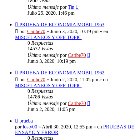
1800
Vistas
Último mensaje
por
Tin
Julio 25, 2020, 1:46 pm
Nuevo
PRUEBA DE ECONOMIA MOBIL 1963
mensaje
por
Caribe70
»
Junio 3, 2020, 10:19 pm
» en
MISCELANEOS Y OFF TOPIC
0
Respuestas
14532
Vistas
Último mensaje
por
Caribe70
Junio 3, 2020, 10:19 pm
Nuevo
PRUEBA DE ECONOMIA MOBIL 1962
mensaje
por
Caribe70
»
Junio 2, 2020, 11:05 pm
» en
MISCELANEOS Y OFF TOPIC
0
Respuestas
14786
Vistas
Último mensaje
por
Caribe70
Junio 2, 2020, 11:05 pm
Nuevo
prueba
mensaje
por
losty00
»
Abril 30, 2020, 12:55 pm
» en
PRUEBAS DE
ENSAYO Y ERROR
0
Respuestas