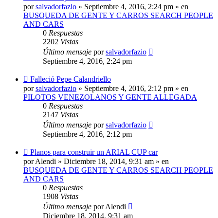
mensaje
por
salvadorfazio
»
Septiembre 4, 2016, 2:24 pm
» en
BUSQUEDA DE GENTE Y CARROS SEARCH PEOPLE
AND CARS
0
Respuestas
2202
Vistas
Último mensaje
por
salvadorfazio
Septiembre 4, 2016, 2:24 pm
Nuevo
Falleció Pepe Calandriello
mensaje
por
salvadorfazio
»
Septiembre 4, 2016, 2:12 pm
» en
PILOTOS VENEZOLANOS Y GENTE ALLEGADA
0
Respuestas
2147
Vistas
Último mensaje
por
salvadorfazio
Septiembre 4, 2016, 2:12 pm
Nuevo
Planos para construir un ARIAL CUP car
mensaje
por
Alendi
»
Diciembre 18, 2014, 9:31 am
» en
BUSQUEDA DE GENTE Y CARROS SEARCH PEOPLE
AND CARS
0
Respuestas
1908
Vistas
Último mensaje
por
Alendi
Diciembre 18, 2014, 9:31 am