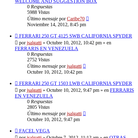
WELCOME AND SUGGESTION BOX
0
Respuestas
5988
Vistas
Último mensaje
por
Caribe70
Noviembre 14, 2012, 8:45 pm
Nuevo
FERRARI 250 GT 4125 SWB CALIFORNIA SPYDER
mensaje
por
jsalgatti
»
Octubre 10, 2012, 10:42 pm
» en
FERRARIS EN VENEZUELA
0
Respuestas
2752
Vistas
Último mensaje
por
jsalgatti
Octubre 10, 2012, 10:42 pm
Nuevo
FERRARI 250 GT 1503 LWB CALIFORNIA SPYDER
mensaje
por
jsalgatti
»
Octubre 10, 2012, 9:47 pm
» en
FERRARIS
EN VENEZUELA
0
Respuestas
2805
Vistas
Último mensaje
por
jsalgatti
Octubre 10, 2012, 9:47 pm
Nuevo
FACEL VEGA
mensaje
por
jsalgatti
»
Octubre 7, 2012, 11:12 am
» en
OTRAS