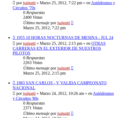
mensaje
por
jsalgatti
»
Marzo 25, 2012, 7:22 pm
» en
Autódromos y
Circuitos '70s
0
Respuestas
2400
Vistas
Último mensaje
por
jsalgatti
Marzo 25, 2012, 7:22 pm
Nuevo
1955 10 HORAS NOCTURNAS DE MESINA - JUL 24
mensaje
por
jsalgatti
»
Marzo 25, 2012, 2:15 pm
» en
OTRAS
CARRERAS EN EL EXTERIOR DE NUESTROS
PILOTOS
0
Respuestas
2263
Vistas
Último mensaje
por
jsalgatti
Marzo 25, 2012, 2:15 pm
Nuevo
1983 SAN CARLOS - V VALIDA CAMPEONATO
mensaje
NACIONAL
por
jsalgatti
»
Marzo 24, 2012, 10:26 am
» en
Autódromos
y Circuitos '80s
0
Respuestas
2371
Vistas
Último mensaje
por
jsalgatti