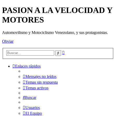
PASION A LA VELOCIDAD Y
MOTORES
Automovilismo y Motociclismo Venezolano, y sus protagonistas.
Obviar
Búsqueda
Buscar
avanzada
Enlaces rápidos
Mensajes no leídos
Temas sin respuesta
Temas activos
Buscar
Usuarios
El Equipo