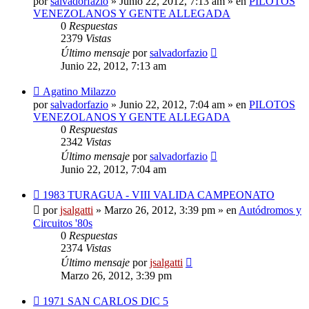
por
salvadorfazio
»
Junio 22, 2012, 7:13 am
» en
PILOTOS
VENEZOLANOS Y GENTE ALLEGADA
0
Respuestas
2379
Vistas
Último mensaje
por
salvadorfazio
Junio 22, 2012, 7:13 am
Nuevo
Agatino Milazzo
mensaje
por
salvadorfazio
»
Junio 22, 2012, 7:04 am
» en
PILOTOS
VENEZOLANOS Y GENTE ALLEGADA
0
Respuestas
2342
Vistas
Último mensaje
por
salvadorfazio
Junio 22, 2012, 7:04 am
Nuevo
1983 TURAGUA - VIII VALIDA CAMPEONATO
mensaje
por
jsalgatti
»
Marzo 26, 2012, 3:39 pm
» en
Autódromos y
Circuitos '80s
0
Respuestas
2374
Vistas
Último mensaje
por
jsalgatti
Marzo 26, 2012, 3:39 pm
Nuevo
1971 SAN CARLOS DIC 5