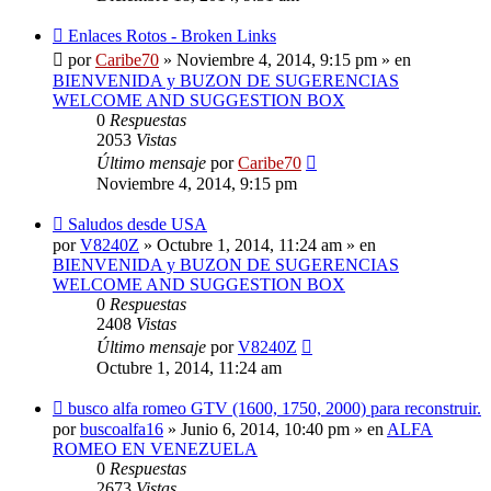
Nuevo
Enlaces Rotos - Broken Links
mensaje
por
Caribe70
»
Noviembre 4, 2014, 9:15 pm
» en
BIENVENIDA y BUZON DE SUGERENCIAS
WELCOME AND SUGGESTION BOX
0
Respuestas
2053
Vistas
Último mensaje
por
Caribe70
Noviembre 4, 2014, 9:15 pm
Nuevo
Saludos desde USA
mensaje
por
V8240Z
»
Octubre 1, 2014, 11:24 am
» en
BIENVENIDA y BUZON DE SUGERENCIAS
WELCOME AND SUGGESTION BOX
0
Respuestas
2408
Vistas
Último mensaje
por
V8240Z
Octubre 1, 2014, 11:24 am
Nuevo
busco alfa romeo GTV (1600, 1750, 2000) para reconstruir.
mensaje
por
buscoalfa16
»
Junio 6, 2014, 10:40 pm
» en
ALFA
ROMEO EN VENEZUELA
0
Respuestas
2673
Vistas