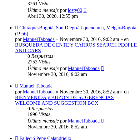
3261
Vistas
Último mensaje
por
losty00
Abril 30, 2020, 12:55 pm
Nuevo
Chiraque-Bogotá, San Diego-Tequendama, Melgar-Bogotá
mensaje
(1956)
por
ManuelTaboada
»
Noviembre 30, 2016, 9:02 am
» en
BUSQUEDA DE GENTE Y CARROS SEARCH PEOPLE
AND CARS
0
Respuestas
2753
Vistas
Último mensaje
por
ManuelTaboada
Noviembre 30, 2016, 9:02 am
Nuevo
Manuel Taboada
mensaje
por
ManuelTaboada
»
Noviembre 30, 2016, 8:52 am
» en
BIENVENIDA y BUZON DE SUGERENCIAS
WELCOME AND SUGGESTION BOX
0
Respuestas
1996
Vistas
Último mensaje
por
ManuelTaboada
Noviembre 30, 2016, 8:52 am
Nuevo
Falleció Pepe Calandriello