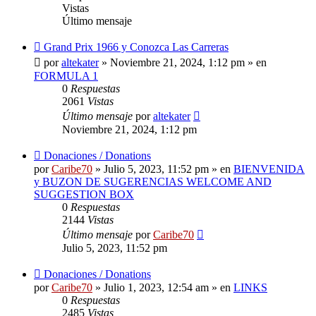
Vistas
Último mensaje
Nuevo
Grand Prix 1966 y Conozca Las Carreras
mensaje
por
altekater
»
Noviembre 21, 2024, 1:12 pm
» en
FORMULA 1
0
Respuestas
2061
Vistas
Último mensaje
por
altekater
Noviembre 21, 2024, 1:12 pm
Nuevo
Donaciones / Donations
mensaje
por
Caribe70
»
Julio 5, 2023, 11:52 pm
» en
BIENVENIDA
y BUZON DE SUGERENCIAS WELCOME AND
SUGGESTION BOX
0
Respuestas
2144
Vistas
Último mensaje
por
Caribe70
Julio 5, 2023, 11:52 pm
Nuevo
Donaciones / Donations
mensaje
por
Caribe70
»
Julio 1, 2023, 12:54 am
» en
LINKS
0
Respuestas
2485
Vistas