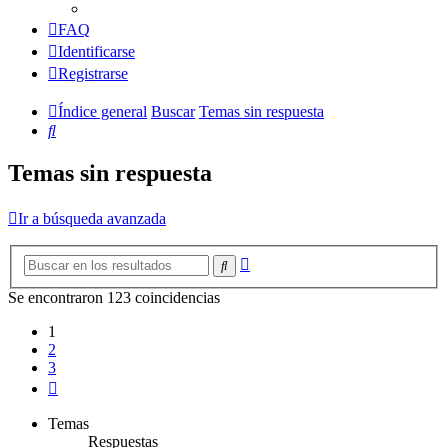
FAQ
Identificarse
Registrarse
Índice general
Buscar
Temas sin respuesta
Buscar
Temas sin respuesta
Ir a búsqueda avanzada
Búsqueda
Buscar
avanzada
Se encontraron 123 coincidencias
1
2
3
Siguiente
Temas
Respuestas