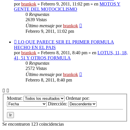
mensaje
por
brankok
»
Febrero 9, 2011, 11:02 pm
» en
MOTOS Y
GENTE DEL MOTOCICLISMO
0
Respuestas
2639
Vistas
Último mensaje
por
brankok
Febrero 9, 2011, 11:02 pm
Nuevo
LO QUE PARECE SER EL PRIMER FORMULA
mensaje
HECHO EN EL PAIS
por
brankok
»
Febrero 8, 2011, 8:40 pm
» en
LOTUS, 11, 18,
41, 51 Y OTROS FORMULA
0
Respuestas
2572
Vistas
Último mensaje
por
brankok
Febrero 8, 2011, 8:40 pm
Mostrar:
Ordenar por:
Dirección:
Se encontraron 123 coincidencias