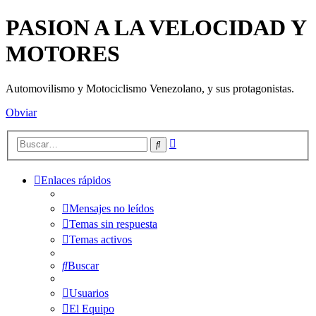
PASION A LA VELOCIDAD Y
MOTORES
Automovilismo y Motociclismo Venezolano, y sus protagonistas.
Obviar
Búsqueda
Buscar
avanzada
Enlaces rápidos
Mensajes no leídos
Temas sin respuesta
Temas activos
Buscar
Usuarios
El Equipo