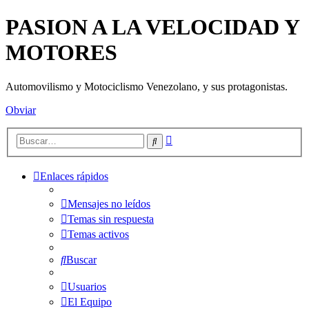
PASION A LA VELOCIDAD Y
MOTORES
Automovilismo y Motociclismo Venezolano, y sus protagonistas.
Obviar
Búsqueda
Buscar
avanzada
Enlaces rápidos
Mensajes no leídos
Temas sin respuesta
Temas activos
Buscar
Usuarios
El Equipo