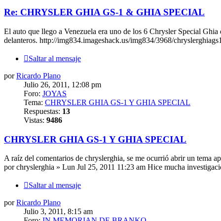
Re: CHRYSLER GHIA GS-1 & GHIA SPECIAL
El auto que llego a Venezuela era uno de los 6 Chrysler Special Ghia
delanteros. http://img834.imageshack.us/img834/3968/chryslerghiags1
Saltar al mensaje
por
Ricardo Plano
Julio 26, 2011, 12:08 pm
Foro:
JOYAS
Tema:
CHRYSLER GHIA GS-1 Y GHIA SPECIAL
Respuestas:
13
Vistas:
9486
CHRYSLER GHIA GS-1 Y GHIA SPECIAL
A raíz del comentarios de chryslerghia, se me ocurrió abrir un te
por chryslerghia » Lun Jul 25, 2011 11:23 am Hice mucha investigacio
Saltar al mensaje
por
Ricardo Plano
Julio 3, 2011, 8:15 am
Foro:
IN MEMORIAN DE BRANKO