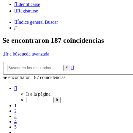
Identificarse
Registrarse
Índice general
Buscar
Buscar
Se encontraron 187 coincidencias
Ir a búsqueda avanzada
Búsqueda
Buscar
avanzada
Se encontraron 187 coincidencias
Página
1
Ir a la página:
de
13
1
2
3
4
5
…