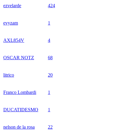
ezvelarde
424
evyzam
1
AXL854V
4
OSCAR NOTZ
68
litrico
20
Franco Lombardi
1
DUCATIDESMO
1
nelson de la rosa
22