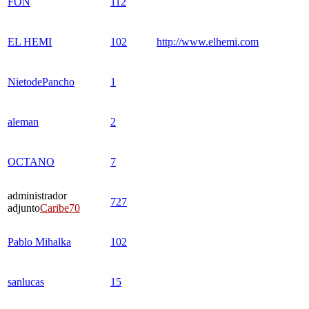
FON
112
EL HEMI
102
http://www.elhemi.com
NietodePancho
1
aleman
2
OCTANO
7
administrador
727
adjunto
Caribe70
Pablo Mihalka
102
sanlucas
15