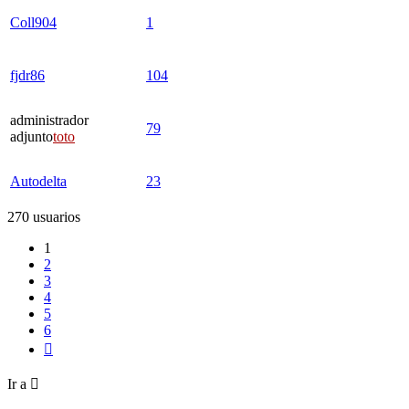
Coll904
1
fjdr86
104
administrador
79
adjunto
toto
Autodelta
23
270 usuarios
1
2
3
4
5
6
Siguiente
Ir a