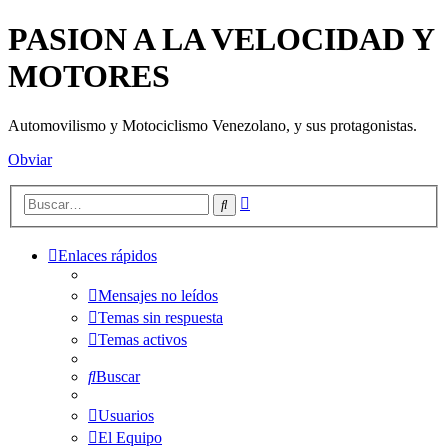
PASION A LA VELOCIDAD Y
MOTORES
Automovilismo y Motociclismo Venezolano, y sus protagonistas.
Obviar
Búsqueda
Buscar
avanzada
Enlaces rápidos
Mensajes no leídos
Temas sin respuesta
Temas activos
Buscar
Usuarios
El Equipo