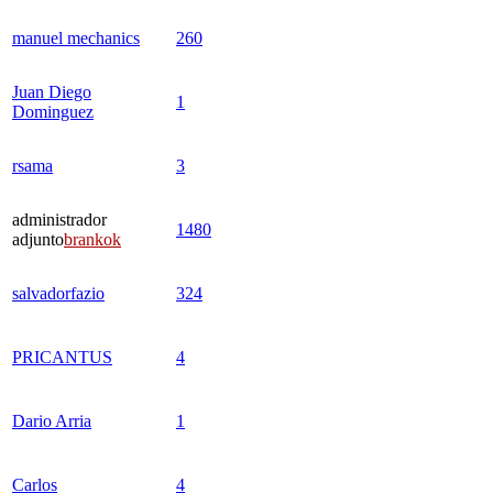
manuel mechanics
260
Juan Diego
1
Dominguez
rsama
3
administrador
1480
adjunto
brankok
salvadorfazio
324
PRICANTUS
4
Dario Arria
1
Carlos
4