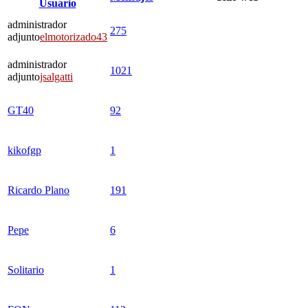
Usuario
administrador
275
adjunto
elmotorizado43
administrador
1021
adjunto
jsalgatti
GT40
92
kikofgp
1
Ricardo Plano
191
Pepe
6
Solitario
1