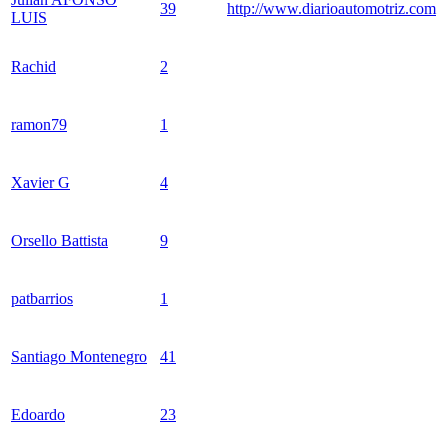
39
http://www.diarioautomotriz.com
LUIS
Rachid
2
ramon79
1
Xavier G
4
Orsello Battista
9
patbarrios
1
Santiago Montenegro
41
Edoardo
23