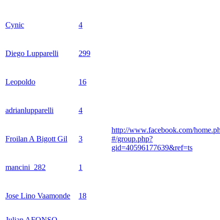
Cynic
4
Diego Lupparelli
299
Leopoldo
16
adrianlupparelli
4
http://www.facebook.com/home.p
Froilan A Bigott Gil
3
#/group.php?
gid=40596177639&ref=ts
mancini_282
1
Jose Lino Vaamonde
18
Julian AFONSO