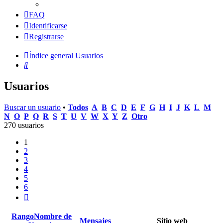
FAQ
Identificarse
Registrarse
Índice general
Usuarios
Buscar
Usuarios
Buscar un usuario
•
Todos
A
B
C
D
E
F
G
H
I
J
K
L
M
N
O
P
Q
R
S
T
U
V
W
X
Y
Z
Otro
270 usuarios
1
2
3
4
5
6
Siguiente
Rango
Nombre de
Mensajes
Sitio web