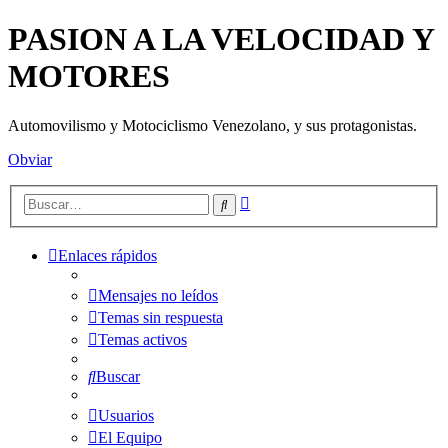
PASION A LA VELOCIDAD Y
MOTORES
Automovilismo y Motociclismo Venezolano, y sus protagonistas.
Obviar
Búsqueda
Buscar
avanzada
Enlaces rápidos
Mensajes no leídos
Temas sin respuesta
Temas activos
Buscar
Usuarios
El Equipo