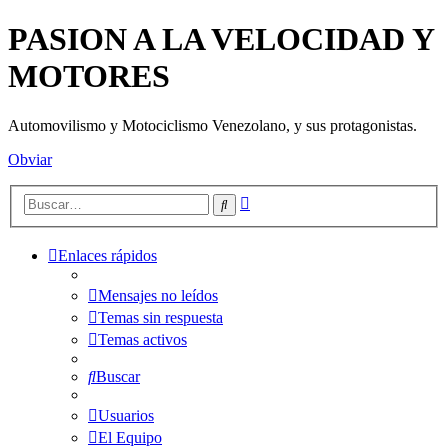
PASION A LA VELOCIDAD Y
MOTORES
Automovilismo y Motociclismo Venezolano, y sus protagonistas.
Obviar
Búsqueda
Buscar
avanzada
Enlaces rápidos
Mensajes no leídos
Temas sin respuesta
Temas activos
Buscar
Usuarios
El Equipo