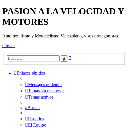
PASION A LA VELOCIDAD Y
MOTORES
Automovilismo y Motociclismo Venezolano, y sus protagonistas.
Obviar
Búsqueda
Buscar
avanzada
Enlaces rápidos
Mensajes no leídos
Temas sin respuesta
Temas activos
Buscar
Usuarios
El Equipo