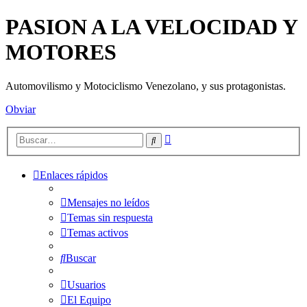
PASION A LA VELOCIDAD Y
MOTORES
Automovilismo y Motociclismo Venezolano, y sus protagonistas.
Obviar
Búsqueda
Buscar
avanzada
Enlaces rápidos
Mensajes no leídos
Temas sin respuesta
Temas activos
Buscar
Usuarios
El Equipo