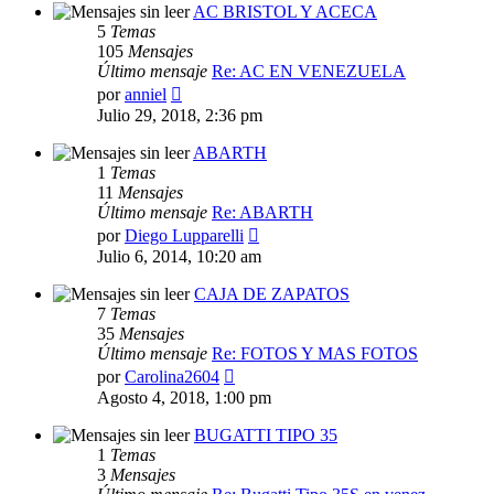
AC BRISTOL Y ACECA
5
Temas
105
Mensajes
Último mensaje
Re: AC EN VENEZUELA
Ver
por
anniel
último
Julio 29, 2018, 2:36 pm
mensaje
ABARTH
1
Temas
11
Mensajes
Último mensaje
Re: ABARTH
Ver
por
Diego Lupparelli
último
Julio 6, 2014, 10:20 am
mensaje
CAJA DE ZAPATOS
7
Temas
35
Mensajes
Último mensaje
Re: FOTOS Y MAS FOTOS
Ver
por
Carolina2604
último
Agosto 4, 2018, 1:00 pm
mensaje
BUGATTI TIPO 35
1
Temas
3
Mensajes