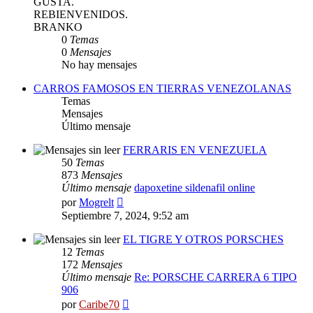
GUSTA.
REBIENVENIDOS.
BRANKO
0
Temas
0
Mensajes
No hay mensajes
CARROS FAMOSOS EN TIERRAS VENEZOLANAS
Temas
Mensajes
Último mensaje
FERRARIS EN VENEZUELA
50
Temas
873
Mensajes
Último mensaje
dapoxetine sildenafil online
Ver
por
Mogrelt
último
Septiembre 7, 2024, 9:52 am
mensaje
EL TIGRE Y OTROS PORSCHES
12
Temas
172
Mensajes
Último mensaje
Re: PORSCHE CARRERA 6 TIPO
906
Ver
por
Caribe70