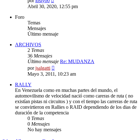
por
losty00
último
Abril 30, 2020, 12:55 pm
mensaje
Foro
Temas
Mensajes
Último mensaje
ARCHIVOS
2
Temas
36
Mensajes
Último mensaje
Re: MUDANZA
Ver
por
jsalgatti
último
Mayo 3, 2011, 10:23 am
mensaje
RALLY
En Venezuela como en muchas partes del mundo, el
automovilismo de velocidad nació como careras de ruta ( no
existían pistas ni circuitos ) y con el tiempo las carreras de ruta
se convirtieron en Rallies o RAID dependiendo de los dias de
duración de la competencia
0
Temas
0
Mensajes
No hay mensajes