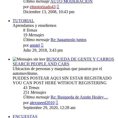
Último mensaje
AUTO MODERACION
Ver
por
elmotorizado43
último
Diciembre 13, 2008, 10:43 pm
mensaje
TUTORIAL
Aprendamos y enseñemos
8
Temas
19
Mensajes
Último mensaje
Re: hagamoslo juntos
Ver
por
anniel
último
Julio 29, 2018, 3:43 pm
mensaje
BUSQUEDA DE GENTE Y CARROS
SEARCH PEOPLE AND CARS
Ubicacion de personas y maquinas que pasaron por el
automovilismo.
PUEDES POSTEAR AQUI SIN ESTAR REGISTRADO
YOU CAN POST HERE WITHOUT REGISTERING
43
Temas
251
Mensajes
Último mensaje
Re: Busqueda de Austin Healey…
Ver
por
alexspeed2010
último
Septiembre 29, 2020, 12:28 am
mensaje
ENCUESTAS