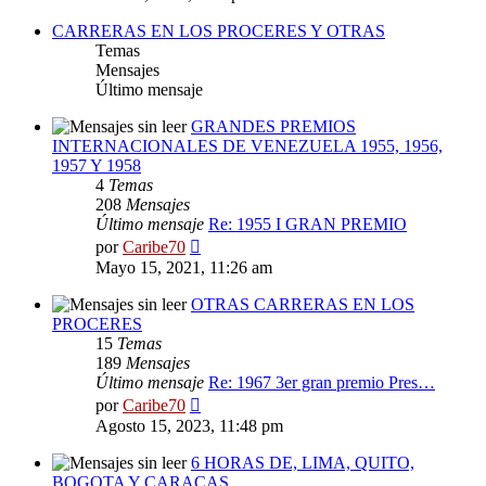
mensaje
CARRERAS EN LOS PROCERES Y OTRAS
Temas
Mensajes
Último mensaje
GRANDES PREMIOS
INTERNACIONALES DE VENEZUELA 1955, 1956,
1957 Y 1958
4
Temas
208
Mensajes
Último mensaje
Re: 1955 I GRAN PREMIO
Ver
por
Caribe70
último
Mayo 15, 2021, 11:26 am
mensaje
OTRAS CARRERAS EN LOS
PROCERES
15
Temas
189
Mensajes
Último mensaje
Re: 1967 3er gran premio Pres…
Ver
por
Caribe70
último
Agosto 15, 2023, 11:48 pm
mensaje
6 HORAS DE, LIMA, QUITO,
BOGOTA Y CARACAS