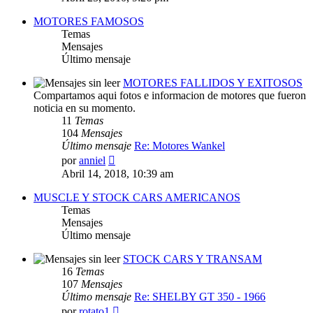
mensaje
MOTORES FAMOSOS
Temas
Mensajes
Último mensaje
MOTORES FALLIDOS Y EXITOSOS
Compartamos aqui fotos e informacion de motores que fueron
noticia en su momento.
11
Temas
104
Mensajes
Último mensaje
Re: Motores Wankel
Ver
por
anniel
último
Abril 14, 2018, 10:39 am
mensaje
MUSCLE Y STOCK CARS AMERICANOS
Temas
Mensajes
Último mensaje
STOCK CARS Y TRANSAM
16
Temas
107
Mensajes
Último mensaje
Re: SHELBY GT 350 - 1966
Ver
por
rotato1