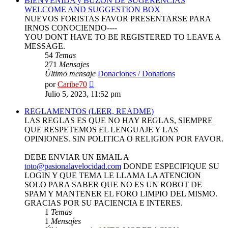
BIENVENIDA y BUZON DE SUGERENCIAS
WELCOME AND SUGGESTION BOX
NUEVOS FORISTAS FAVOR PRESENTARSE PARA
IRNOS CONOCIENDO----
YOU DONT HAVE TO BE REGISTERED TO LEAVE A
MESSAGE.
54
Temas
271
Mensajes
Último mensaje
Donaciones / Donations
Ver
por
Caribe70
último
Julio 5, 2023, 11:52 pm
mensaje
REGLAMENTOS (LEER, README)
LAS REGLAS ES QUE NO HAY REGLAS, SIEMPRE
QUE RESPETEMOS EL LENGUAJE Y LAS
OPINIONES. SIN POLITICA O RELIGION POR FAVOR.
DEBE ENVIAR UN EMAIL A
toto@pasionalavelocidad.com
DONDE ESPECIFIQUE SU
LOGIN Y QUE TEMA LE LLAMA LA ATENCION
SOLO PARA SABER QUE NO ES UN ROBOT DE
SPAM Y MANTENER EL FORO LIMPIO DEL MISMO.
GRACIAS POR SU PACIENCIA E INTERES.
1
Temas
1
Mensajes