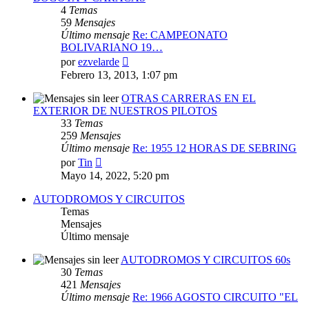
4
Temas
59
Mensajes
Último mensaje
Re: CAMPEONATO
BOLIVARIANO 19…
Ver
por
ezvelarde
último
Febrero 13, 2013, 1:07 pm
mensaje
OTRAS CARRERAS EN EL
EXTERIOR DE NUESTROS PILOTOS
33
Temas
259
Mensajes
Último mensaje
Re: 1955 12 HORAS DE SEBRING
Ver
por
Tin
último
Mayo 14, 2022, 5:20 pm
mensaje
AUTODROMOS Y CIRCUITOS
Temas
Mensajes
Último mensaje
AUTODROMOS Y CIRCUITOS 60s
30
Temas
421
Mensajes
Último mensaje
Re: 1966 AGOSTO CIRCUITO "EL