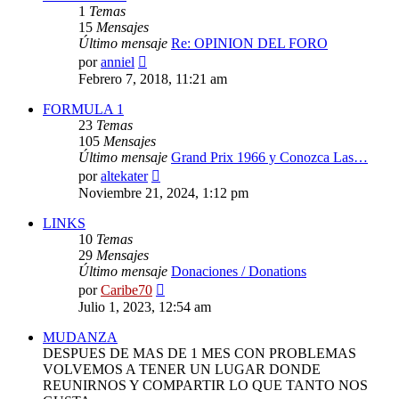
1
Temas
15
Mensajes
Último mensaje
Re: OPINION DEL FORO
Ver
por
anniel
último
Febrero 7, 2018, 11:21 am
mensaje
FORMULA 1
23
Temas
105
Mensajes
Último mensaje
Grand Prix 1966 y Conozca Las…
Ver
por
altekater
último
Noviembre 21, 2024, 1:12 pm
mensaje
LINKS
10
Temas
29
Mensajes
Último mensaje
Donaciones / Donations
Ver
por
Caribe70
último
Julio 1, 2023, 12:54 am
mensaje
MUDANZA
DESPUES DE MAS DE 1 MES CON PROBLEMAS
VOLVEMOS A TENER UN LUGAR DONDE
REUNIRNOS Y COMPARTIR LO QUE TANTO NOS