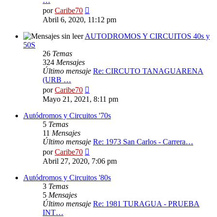
…
Ver
por
Caribe70
último
Abril 6, 2020, 11:12 pm
mensaje
AUTODROMOS Y CIRCUITOS 40s y
50S
26
Temas
324
Mensajes
Último mensaje
Re: CIRCUTO TANAGUARENA
(URB …
Ver
por
Caribe70
último
Mayo 21, 2021, 8:11 pm
mensaje
Autódromos y Circuitos '70s
5
Temas
11
Mensajes
Último mensaje
Re: 1973 San Carlos - Carrera…
Ver
por
Caribe70
último
Abril 27, 2020, 7:06 pm
mensaje
Autódromos y Circuitos '80s
3
Temas
5
Mensajes
Último mensaje
Re: 1981 TURAGUA - PRUEBA
INT…