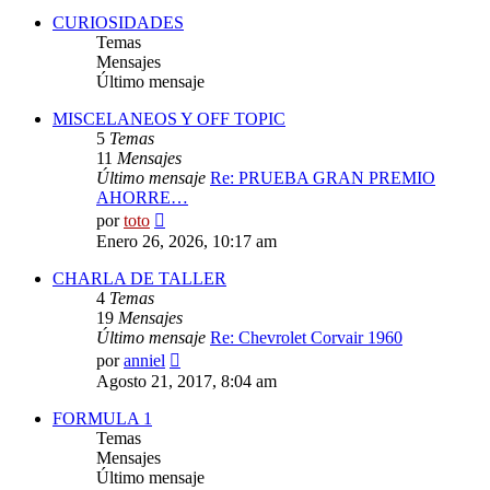
CURIOSIDADES
Temas
Mensajes
Último mensaje
MISCELANEOS Y OFF TOPIC
5
Temas
11
Mensajes
Último mensaje
Re: PRUEBA GRAN PREMIO
AHORRE…
Ver
por
toto
último
Enero 26, 2026, 10:17 am
mensaje
CHARLA DE TALLER
4
Temas
19
Mensajes
Último mensaje
Re: Chevrolet Corvair 1960
Ver
por
anniel
último
Agosto 21, 2017, 8:04 am
mensaje
FORMULA 1
Temas
Mensajes
Último mensaje