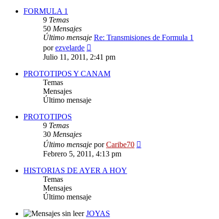
FORMULA 1
9
Temas
50
Mensajes
Último mensaje
Re: Transmisiones de Formula 1
Ver
por
ezvelarde
último
Julio 11, 2011, 2:41 pm
mensaje
PROTOTIPOS Y CANAM
Temas
Mensajes
Último mensaje
PROTOTIPOS
9
Temas
30
Mensajes
Ver
Último mensaje
por
Caribe70
último
Febrero 5, 2011, 4:13 pm
mensaje
HISTORIAS DE AYER A HOY
Temas
Mensajes
Último mensaje
JOYAS