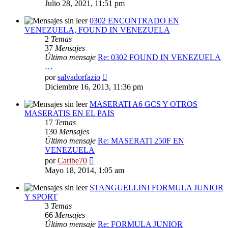
último
Julio 28, 2021, 11:51 pm
mensaje
0302 ENCONTRADO EN
VENEZUELA, FOUND IN VENEZUELA
2
Temas
37
Mensajes
Último mensaje
Re: 0302 FOUND IN VENEZUELA
…
Ver
por
salvadorfazio
último
Diciembre 16, 2013, 11:36 pm
mensaje
MASERATI A6 GCS Y OTROS
MASERATIS EN EL PAIS
17
Temas
130
Mensajes
Último mensaje
Re: MASERATI 250F EN
VENEZUELA
Ver
por
Caribe70
último
Mayo 18, 2014, 1:05 am
mensaje
STANGUELLINI FORMULA JUNIOR
Y SPORT
3
Temas
66
Mensajes
Último mensaje
Re: FORMULA JUNIOR