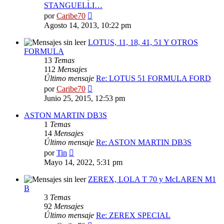
STANGUELLI…
Ver
por
Caribe70
último
Agosto 14, 2013, 10:22 pm
mensaje
LOTUS, 11, 18, 41, 51 Y OTROS
FORMULA
13
Temas
112
Mensajes
Último mensaje
Re: LOTUS 51 FORMULA FORD
Ver
por
Caribe70
último
Junio 25, 2015, 12:53 pm
mensaje
ASTON MARTIN DB3S
1
Temas
14
Mensajes
Último mensaje
Re: ASTON MARTIN DB3S
Ver
por
Tin
último
Mayo 14, 2022, 5:31 pm
mensaje
ZEREX, LOLA T 70 y McLAREN M1
B
3
Temas
92
Mensajes
Último mensaje
Re: ZEREX SPECIAL
Ver