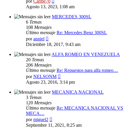
por
Caribe70
último
Agosto 13, 2023, 1:08 am
mensaje
MERCEDES 300SL
6
Temas
108
Mensajes
Último mensaje
Re: Mercedes Benz 300SL
Ver
por
anniel
último
Diciembre 18, 2017, 9:43 am
mensaje
ALFA ROMEO EN VENEZUELA
20
Temas
206
Mensajes
Último mensaje
Re: Repuestos para alfa romeo…
Ver
por
NELSONM
último
Agosto 23, 2016, 3:14 pm
mensaje
MECANICA NACIONAL
3
Temas
120
Mensajes
Último mensaje
Re: MECANICA NACIONAL VS
MECA…
Ver
por
miguel2
último
Septiembre 11, 2021, 8:25 am
mensaje