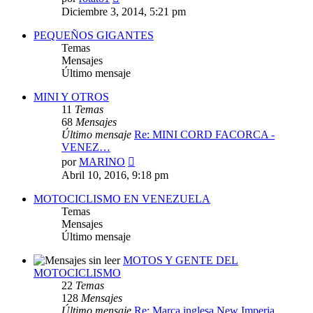
último
Diciembre 3, 2014, 5:21 pm
mensaje
PEQUEÑOS GIGANTES
Temas
Mensajes
Último mensaje
MINI Y OTROS
11
Temas
68
Mensajes
Último mensaje
Re: MINI CORD FACORCA -
VENEZ…
Ver
por
MARINO
último
Abril 10, 2016, 9:18 pm
mensaje
MOTOCICLISMO EN VENEZUELA
Temas
Mensajes
Último mensaje
MOTOS Y GENTE DEL
MOTOCICLISMO
22
Temas
128
Mensajes
Último mensaje
Re: Marca inglesa New Imperia…