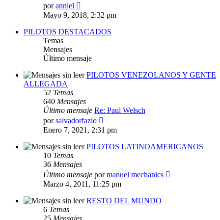
Ver
por
anniel
último
Mayo 9, 2018, 2:32 pm
mensaje
PILOTOS DESTACADOS
Temas
Mensajes
Último mensaje
PILOTOS VENEZOLANOS Y GENTE
ALLEGADA
52
Temas
640
Mensajes
Último mensaje
Re: Paul Welsch
Ver
por
salvadorfazio
último
Enero 7, 2021, 2:31 pm
mensaje
PILOTOS LATINOAMERICANOS
10
Temas
36
Mensajes
Ver
Último mensaje
por
manuel mechanics
último
Marzo 4, 2011, 11:25 pm
mensaje
RESTO DEL MUNDO
6
Temas
25
Mensajes