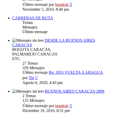
Ver
Último mensaje
por
brankok
último
Noviembre 5, 2010, 8:40 pm
mensaje
CARRERAS DE RUTA
Temas
Mensajes
Último mensaje
DESDE LA BUENOS AIRES
CARACAS
BOGOTA CARACAS,
PALMAREJO CARACAS
ETC
27
Temas
359
Mensajes
Último mensaje
Re: 1953 VUELTA A ARAGUA
Ver
por
Tin
último
Agosto 6, 2020, 4:43 pm
mensaje
BUENOS AIRES CARACAS 2009
2
Temas
125
Mensajes
Ver
Último mensaje
por
brankok
último
Diciembre 19, 2010, 8:31 pm
mensaje