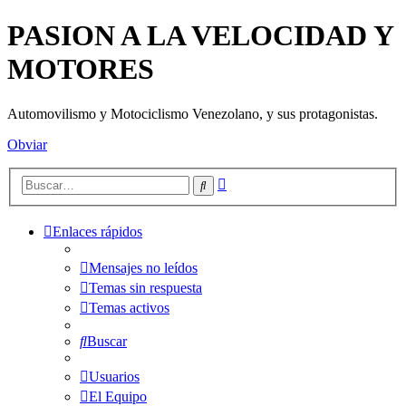
PASION A LA VELOCIDAD Y
MOTORES
Automovilismo y Motociclismo Venezolano, y sus protagonistas.
Obviar
Búsqueda
Buscar
avanzada
Enlaces rápidos
Mensajes no leídos
Temas sin respuesta
Temas activos
Buscar
Usuarios
El Equipo