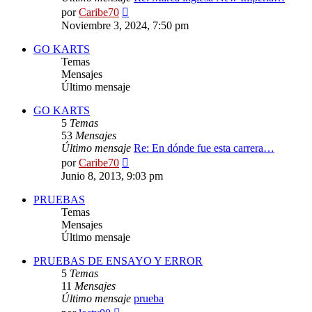
Ver
por
Caribe70
último
Noviembre 3, 2024, 7:50 pm
mensaje
GO KARTS
Temas
Mensajes
Último mensaje
GO KARTS
5
Temas
53
Mensajes
Último mensaje
Re: En dónde fue esta carrera…
Ver
por
Caribe70
último
Junio 8, 2013, 9:03 pm
mensaje
PRUEBAS
Temas
Mensajes
Último mensaje
PRUEBAS DE ENSAYO Y ERROR
5
Temas
11
Mensajes
Último mensaje
prueba
Ver