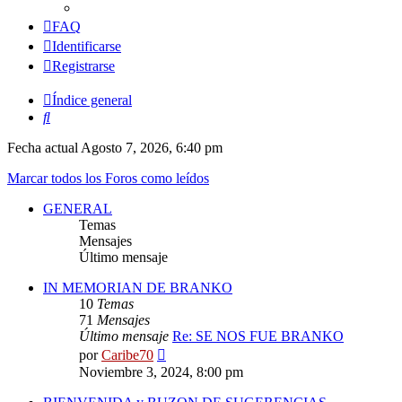
FAQ
Identificarse
Registrarse
Índice general
Buscar
Fecha actual Agosto 7, 2026, 6:40 pm
Marcar todos los Foros como leídos
GENERAL
Temas
Mensajes
Último mensaje
IN MEMORIAN DE BRANKO
10
Temas
71
Mensajes
Último mensaje
Re: SE NOS FUE BRANKO
Ver
por
Caribe70
último
Noviembre 3, 2024, 8:00 pm
mensaje