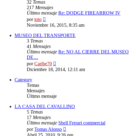
32
Temas
217
Mensajes
Último mensaje
Re: DODGE FIREARROW IV
Ver
por
toto
último
Noviembre 16, 2015, 8:35 am
mensaje
MUSEO DEL TRANSPORTE
3
Temas
41
Mensajes
Último mensaje
Re: NO AL CIERRE DEL MUSEO
DE…
Ver
por
Caribe70
último
Diciembre 18, 2014, 12:11 am
mensaje
Category
Temas
Mensajes
Último mensaje
LA CASA DEL CAVALLINO
5
Temas
17
Mensajes
Último mensaje
Shell Ferrari commercial
Ver
por
Tomas Alonso
último
Abril 25, 2010, 9:26 pm