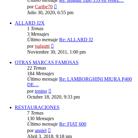
Último mensaje
Re: Bugatti Tipo 35S en venez…
Ver
por
Caribe70
último
Julio 30, 2020, 6:55 pm
mensaje
ALLARD J2X
1
Temas
3
Mensajes
Último mensaje
Re: ALLARD J2
Ver
por
jsalgatti
último
Noviembre 30, 2011, 1:00 pm
mensaje
OTRAS MARCAS FAMOSAS
22
Temas
184
Mensajes
Último mensaje
Re: LAMBORGHINI MIURA P400
DE…
Ver
por
tonino
último
Octubre 18, 2020, 9:33 pm
mensaje
RESTAURACIONES
7
Temas
130
Mensajes
Último mensaje
Re: FIAT 600
Ver
por
anniel
último
Abril 3, 2018, 9:18 pm