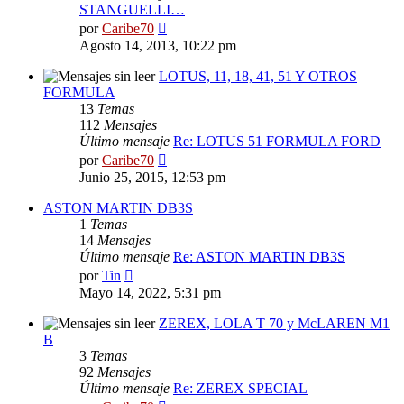
STANGUELLI…
Ver
por
Caribe70
último
Agosto 14, 2013, 10:22 pm
mensaje
LOTUS, 11, 18, 41, 51 Y OTROS
FORMULA
13
Temas
112
Mensajes
Último mensaje
Re: LOTUS 51 FORMULA FORD
Ver
por
Caribe70
último
Junio 25, 2015, 12:53 pm
mensaje
ASTON MARTIN DB3S
1
Temas
14
Mensajes
Último mensaje
Re: ASTON MARTIN DB3S
Ver
por
Tin
último
Mayo 14, 2022, 5:31 pm
mensaje
ZEREX, LOLA T 70 y McLAREN M1
B
3
Temas
92
Mensajes
Último mensaje
Re: ZEREX SPECIAL
Ver