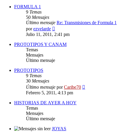
FORMULA 1
9
Temas
50
Mensajes
Último mensaje
Re: Transmisiones de Formula 1
Ver
por
ezvelarde
último
Julio 11, 2011, 2:41 pm
mensaje
PROTOTIPOS Y CANAM
Temas
Mensajes
Último mensaje
PROTOTIPOS
9
Temas
30
Mensajes
Ver
Último mensaje
por
Caribe70
último
Febrero 5, 2011, 4:13 pm
mensaje
HISTORIAS DE AYER A HOY
Temas
Mensajes
Último mensaje
JOYAS