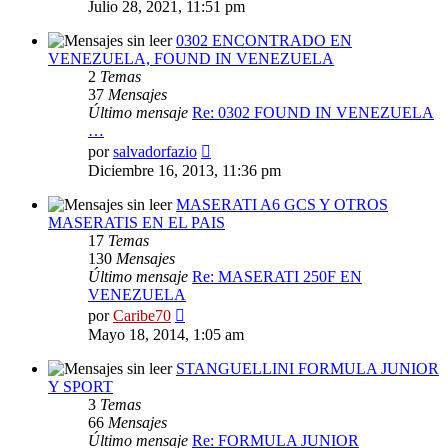
último
Julio 28, 2021, 11:51 pm
mensaje
0302 ENCONTRADO EN
VENEZUELA, FOUND IN VENEZUELA
2
Temas
37
Mensajes
Último mensaje
Re: 0302 FOUND IN VENEZUELA
…
Ver
por
salvadorfazio
último
Diciembre 16, 2013, 11:36 pm
mensaje
MASERATI A6 GCS Y OTROS
MASERATIS EN EL PAIS
17
Temas
130
Mensajes
Último mensaje
Re: MASERATI 250F EN
VENEZUELA
Ver
por
Caribe70
último
Mayo 18, 2014, 1:05 am
mensaje
STANGUELLINI FORMULA JUNIOR
Y SPORT
3
Temas
66
Mensajes
Último mensaje
Re: FORMULA JUNIOR