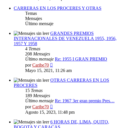
mensaje
CARRERAS EN LOS PROCERES Y OTRAS
Temas
Mensajes
Último mensaje
GRANDES PREMIOS
INTERNACIONALES DE VENEZUELA 1955, 1956,
1957 Y 1958
4
Temas
208
Mensajes
Último mensaje
Re: 1955 I GRAN PREMIO
Ver
por
Caribe70
último
Mayo 15, 2021, 11:26 am
mensaje
OTRAS CARRERAS EN LOS
PROCERES
15
Temas
189
Mensajes
Último mensaje
Re: 1967 3er gran premio Pres…
Ver
por
Caribe70
último
Agosto 15, 2023, 11:48 pm
mensaje
6 HORAS DE, LIMA, QUITO,
BOGOTA Y CARACAS