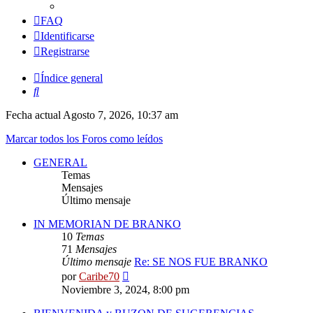
FAQ
Identificarse
Registrarse
Índice general
Buscar
Fecha actual Agosto 7, 2026, 10:37 am
Marcar todos los Foros como leídos
GENERAL
Temas
Mensajes
Último mensaje
IN MEMORIAN DE BRANKO
10
Temas
71
Mensajes
Último mensaje
Re: SE NOS FUE BRANKO
Ver
por
Caribe70
último
Noviembre 3, 2024, 8:00 pm
mensaje