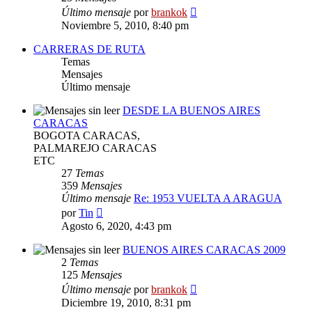
Ver
Último mensaje
por
brankok
último
Noviembre 5, 2010, 8:40 pm
mensaje
CARRERAS DE RUTA
Temas
Mensajes
Último mensaje
DESDE LA BUENOS AIRES
CARACAS
BOGOTA CARACAS,
PALMAREJO CARACAS
ETC
27
Temas
359
Mensajes
Último mensaje
Re: 1953 VUELTA A ARAGUA
Ver
por
Tin
último
Agosto 6, 2020, 4:43 pm
mensaje
BUENOS AIRES CARACAS 2009
2
Temas
125
Mensajes
Ver
Último mensaje
por
brankok
último
Diciembre 19, 2010, 8:31 pm
mensaje