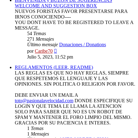
BIENVENIDA y BUZON DE SUGERENCIAS
WELCOME AND SUGGESTION BOX
NUEVOS FORISTAS FAVOR PRESENTARSE PARA
IRNOS CONOCIENDO----
YOU DONT HAVE TO BE REGISTERED TO LEAVE A
MESSAGE.
54
Temas
271
Mensajes
Último mensaje
Donaciones / Donations
Ver
por
Caribe70
último
Julio 5, 2023, 11:52 pm
mensaje
REGLAMENTOS (LEER, README)
LAS REGLAS ES QUE NO HAY REGLAS, SIEMPRE
QUE RESPETEMOS EL LENGUAJE Y LAS
OPINIONES. SIN POLITICA O RELIGION POR FAVOR.
DEBE ENVIAR UN EMAIL A
toto@pasionalavelocidad.com
DONDE ESPECIFIQUE SU
LOGIN Y QUE TEMA LE LLAMA LA ATENCION
SOLO PARA SABER QUE NO ES UN ROBOT DE
SPAM Y MANTENER EL FORO LIMPIO DEL MISMO.
GRACIAS POR SU PACIENCIA E INTERES.
1
Temas
1
Mensajes