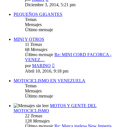
último
Diciembre 3, 2014, 5:21 pm
mensaje
PEQUEÑOS GIGANTES
Temas
Mensajes
Último mensaje
MINI Y OTROS
11
Temas
68
Mensajes
Último mensaje
Re: MINI CORD FACORCA -
VENEZ…
Ver
por
MARINO
último
Abril 10, 2016, 9:18 pm
mensaje
MOTOCICLISMO EN VENEZUELA
Temas
Mensajes
Último mensaje
MOTOS Y GENTE DEL
MOTOCICLISMO
22
Temas
128
Mensajes
Último mensaje
Re: Marca inglesa New Imperia…