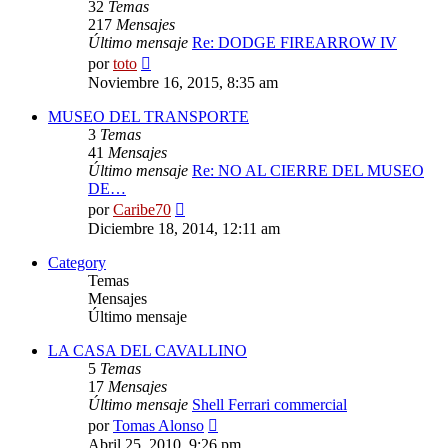
32
Temas
217
Mensajes
Último mensaje
Re: DODGE FIREARROW IV
Ver
por
toto
último
Noviembre 16, 2015, 8:35 am
mensaje
MUSEO DEL TRANSPORTE
3
Temas
41
Mensajes
Último mensaje
Re: NO AL CIERRE DEL MUSEO
DE…
Ver
por
Caribe70
último
Diciembre 18, 2014, 12:11 am
mensaje
Category
Temas
Mensajes
Último mensaje
LA CASA DEL CAVALLINO
5
Temas
17
Mensajes
Último mensaje
Shell Ferrari commercial
Ver
por
Tomas Alonso
último
Abril 25, 2010, 9:26 pm