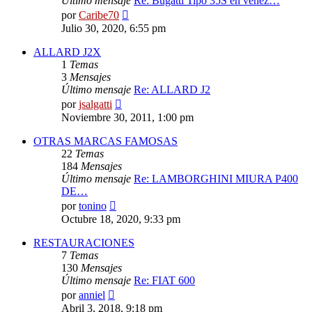
Último mensaje
Re: Bugatti Tipo 35S en venez…
Ver
por
Caribe70
último
Julio 30, 2020, 6:55 pm
mensaje
ALLARD J2X
1
Temas
3
Mensajes
Último mensaje
Re: ALLARD J2
Ver
por
jsalgatti
último
Noviembre 30, 2011, 1:00 pm
mensaje
OTRAS MARCAS FAMOSAS
22
Temas
184
Mensajes
Último mensaje
Re: LAMBORGHINI MIURA P400
DE…
Ver
por
tonino
último
Octubre 18, 2020, 9:33 pm
mensaje
RESTAURACIONES
7
Temas
130
Mensajes
Último mensaje
Re: FIAT 600
Ver
por
anniel
último
Abril 3, 2018, 9:18 pm