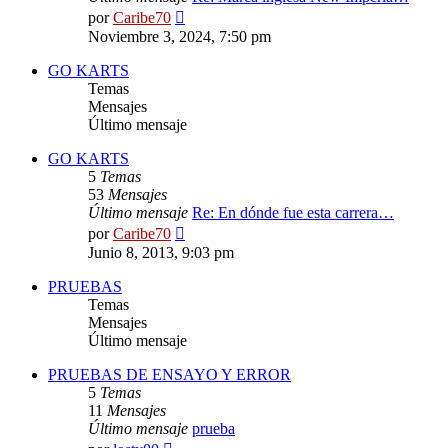
Ver
por
Caribe70
último
Noviembre 3, 2024, 7:50 pm
mensaje
GO KARTS
Temas
Mensajes
Último mensaje
GO KARTS
5
Temas
53
Mensajes
Último mensaje
Re: En dónde fue esta carrera…
Ver
por
Caribe70
último
Junio 8, 2013, 9:03 pm
mensaje
PRUEBAS
Temas
Mensajes
Último mensaje
PRUEBAS DE ENSAYO Y ERROR
5
Temas
11
Mensajes
Último mensaje
prueba
Ver