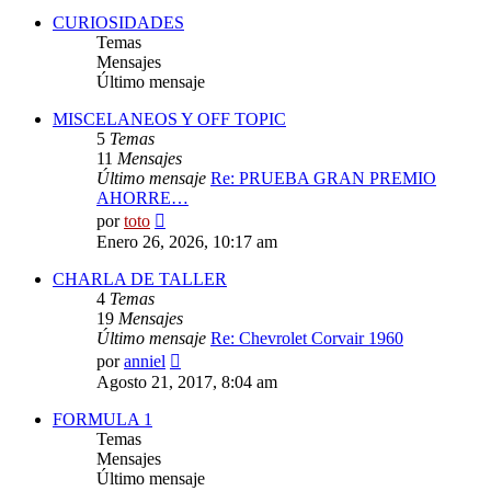
CURIOSIDADES
Temas
Mensajes
Último mensaje
MISCELANEOS Y OFF TOPIC
5
Temas
11
Mensajes
Último mensaje
Re: PRUEBA GRAN PREMIO
AHORRE…
Ver
por
toto
último
Enero 26, 2026, 10:17 am
mensaje
CHARLA DE TALLER
4
Temas
19
Mensajes
Último mensaje
Re: Chevrolet Corvair 1960
Ver
por
anniel
último
Agosto 21, 2017, 8:04 am
mensaje
FORMULA 1
Temas
Mensajes
Último mensaje