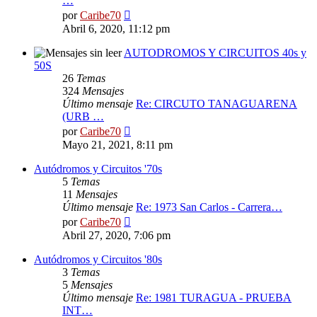
…
Ver
por
Caribe70
último
Abril 6, 2020, 11:12 pm
mensaje
AUTODROMOS Y CIRCUITOS 40s y
50S
26
Temas
324
Mensajes
Último mensaje
Re: CIRCUTO TANAGUARENA
(URB …
Ver
por
Caribe70
último
Mayo 21, 2021, 8:11 pm
mensaje
Autódromos y Circuitos '70s
5
Temas
11
Mensajes
Último mensaje
Re: 1973 San Carlos - Carrera…
Ver
por
Caribe70
último
Abril 27, 2020, 7:06 pm
mensaje
Autódromos y Circuitos '80s
3
Temas
5
Mensajes
Último mensaje
Re: 1981 TURAGUA - PRUEBA
INT…