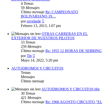
4
Temas
59
Mensajes
Último mensaje
Re: CAMPEONATO
BOLIVARIANO 19…
Ver
por
ezvelarde
último
Febrero 13, 2013, 1:07 pm
mensaje
OTRAS CARRERAS EN EL
EXTERIOR DE NUESTROS PILOTOS
33
Temas
259
Mensajes
Último mensaje
Re: 1955 12 HORAS DE SEBRING
Ver
por
Tin
último
Mayo 14, 2022, 5:20 pm
mensaje
AUTODROMOS Y CIRCUITOS
Temas
Mensajes
Último mensaje
AUTODROMOS Y CIRCUITOS 60s
30
Temas
421
Mensajes
Último mensaje
Re: 1966 AGOSTO CIRCUITO "EL