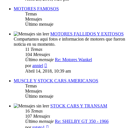
mensaje
MOTORES FAMOSOS
Temas
Mensajes
Último mensaje
MOTORES FALLIDOS Y EXITOSOS
Compartamos aqui fotos e informacion de motores que fueron
noticia en su momento.
11
Temas
104
Mensajes
Último mensaje
Re: Motores Wankel
Ver
por
anniel
último
Abril 14, 2018, 10:39 am
mensaje
MUSCLE Y STOCK CARS AMERICANOS
Temas
Mensajes
Último mensaje
STOCK CARS Y TRANSAM
16
Temas
107
Mensajes
Último mensaje
Re: SHELBY GT 350 - 1966
Ver
por
rotato1