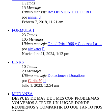
1
Temas
15
Mensajes
Último mensaje
Re: OPINION DEL FORO
Ver
por
anniel
último
Febrero 7, 2018, 11:21 am
mensaje
FORMULA 1
23
Temas
105
Mensajes
Último mensaje
Grand Prix 1966 y Conozca Las…
Ver
por
altekater
último
Noviembre 21, 2024, 1:12 pm
mensaje
LINKS
10
Temas
29
Mensajes
Último mensaje
Donaciones / Donations
Ver
por
Caribe70
último
Julio 1, 2023, 12:54 am
mensaje
MUDANZA
DESPUES DE MAS DE 1 MES CON PROBLEMAS
VOLVEMOS A TENER UN LUGAR DONDE
REUNIRNOS Y COMPARTIR LO QUE TANTO NOS