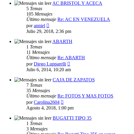
AC BRISTOL Y ACECA
5
Temas
105
Mensajes
Último mensaje
Re: AC EN VENEZUELA
Ver
por
anniel
último
Julio 29, 2018, 2:36 pm
mensaje
ABARTH
1
Temas
11
Mensajes
Último mensaje
Re: ABARTH
Ver
por
Diego Lupparelli
último
Julio 6, 2014, 10:20 am
mensaje
CAJA DE ZAPATOS
7
Temas
35
Mensajes
Último mensaje
Re: FOTOS Y MAS FOTOS
Ver
por
Carolina2604
último
Agosto 4, 2018, 1:00 pm
mensaje
BUGATTI TIPO 35
1
Temas
3
Mensajes