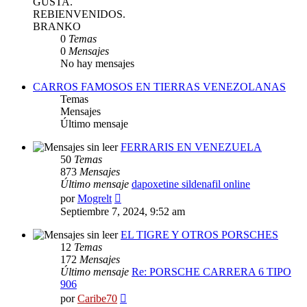
GUSTA.
REBIENVENIDOS.
BRANKO
0
Temas
0
Mensajes
No hay mensajes
CARROS FAMOSOS EN TIERRAS VENEZOLANAS
Temas
Mensajes
Último mensaje
FERRARIS EN VENEZUELA
50
Temas
873
Mensajes
Último mensaje
dapoxetine sildenafil online
Ver
por
Mogrelt
último
Septiembre 7, 2024, 9:52 am
mensaje
EL TIGRE Y OTROS PORSCHES
12
Temas
172
Mensajes
Último mensaje
Re: PORSCHE CARRERA 6 TIPO
906
Ver
por
Caribe70