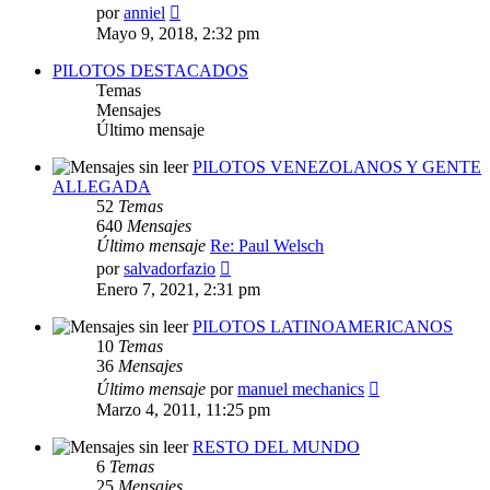
Ver
por
anniel
último
Mayo 9, 2018, 2:32 pm
mensaje
PILOTOS DESTACADOS
Temas
Mensajes
Último mensaje
PILOTOS VENEZOLANOS Y GENTE
ALLEGADA
52
Temas
640
Mensajes
Último mensaje
Re: Paul Welsch
Ver
por
salvadorfazio
último
Enero 7, 2021, 2:31 pm
mensaje
PILOTOS LATINOAMERICANOS
10
Temas
36
Mensajes
Ver
Último mensaje
por
manuel mechanics
último
Marzo 4, 2011, 11:25 pm
mensaje
RESTO DEL MUNDO
6
Temas
25
Mensajes