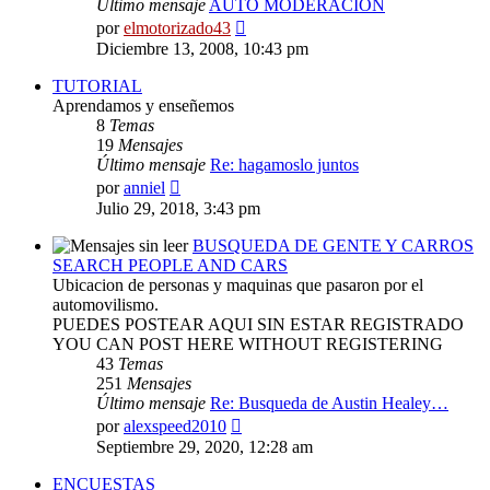
Último mensaje
AUTO MODERACION
Ver
por
elmotorizado43
último
Diciembre 13, 2008, 10:43 pm
mensaje
TUTORIAL
Aprendamos y enseñemos
8
Temas
19
Mensajes
Último mensaje
Re: hagamoslo juntos
Ver
por
anniel
último
Julio 29, 2018, 3:43 pm
mensaje
BUSQUEDA DE GENTE Y CARROS
SEARCH PEOPLE AND CARS
Ubicacion de personas y maquinas que pasaron por el
automovilismo.
PUEDES POSTEAR AQUI SIN ESTAR REGISTRADO
YOU CAN POST HERE WITHOUT REGISTERING
43
Temas
251
Mensajes
Último mensaje
Re: Busqueda de Austin Healey…
Ver
por
alexspeed2010
último
Septiembre 29, 2020, 12:28 am
mensaje
ENCUESTAS