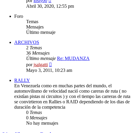
por
losty00
último
Abril 30, 2020, 12:55 pm
mensaje
Foro
Temas
Mensajes
Último mensaje
ARCHIVOS
2
Temas
36
Mensajes
Último mensaje
Re: MUDANZA
Ver
por
jsalgatti
último
Mayo 3, 2011, 10:23 am
mensaje
RALLY
En Venezuela como en muchas partes del mundo, el
automovilismo de velocidad nació como careras de ruta ( no
existían pistas ni circuitos ) y con el tiempo las carreras de ruta
se convirtieron en Rallies o RAID dependiendo de los dias de
duración de la competencia
0
Temas
0
Mensajes
No hay mensajes