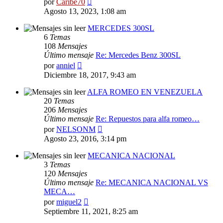
por
Caribe70
último
Agosto 13, 2023, 1:08 am
mensaje
MERCEDES 300SL
6
Temas
108
Mensajes
Último mensaje
Re: Mercedes Benz 300SL
Ver
por
anniel
último
Diciembre 18, 2017, 9:43 am
mensaje
ALFA ROMEO EN VENEZUELA
20
Temas
206
Mensajes
Último mensaje
Re: Repuestos para alfa romeo…
Ver
por
NELSONM
último
Agosto 23, 2016, 3:14 pm
mensaje
MECANICA NACIONAL
3
Temas
120
Mensajes
Último mensaje
Re: MECANICA NACIONAL VS
MECA…
Ver
por
miguel2
último
Septiembre 11, 2021, 8:25 am
mensaje