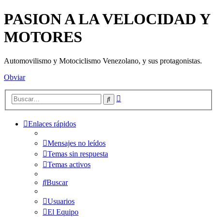
PASION A LA VELOCIDAD Y
MOTORES
Automovilismo y Motociclismo Venezolano, y sus protagonistas.
Obviar
Búsqueda
Buscar
avanzada
Enlaces rápidos
Mensajes no leídos
Temas sin respuesta
Temas activos
Buscar
Usuarios
El Equipo