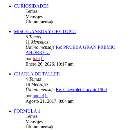
CURIOSIDADES
Temas
Mensajes
Último mensaje
MISCELANEOS Y OFF TOPIC
5
Temas
11
Mensajes
Último mensaje
Re: PRUEBA GRAN PREMIO
AHORRE…
Ver
por
toto
último
Enero 26, 2026, 10:17 am
mensaje
CHARLA DE TALLER
4
Temas
19
Mensajes
Último mensaje
Re: Chevrolet Corvair 1960
Ver
por
anniel
último
Agosto 21, 2017, 8:04 am
mensaje
FORMULA 1
Temas
Mensajes
Último mensaje