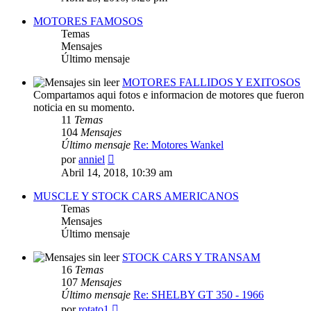
mensaje
MOTORES FAMOSOS
Temas
Mensajes
Último mensaje
MOTORES FALLIDOS Y EXITOSOS
Compartamos aqui fotos e informacion de motores que fueron
noticia en su momento.
11
Temas
104
Mensajes
Último mensaje
Re: Motores Wankel
Ver
por
anniel
último
Abril 14, 2018, 10:39 am
mensaje
MUSCLE Y STOCK CARS AMERICANOS
Temas
Mensajes
Último mensaje
STOCK CARS Y TRANSAM
16
Temas
107
Mensajes
Último mensaje
Re: SHELBY GT 350 - 1966
Ver
por
rotato1