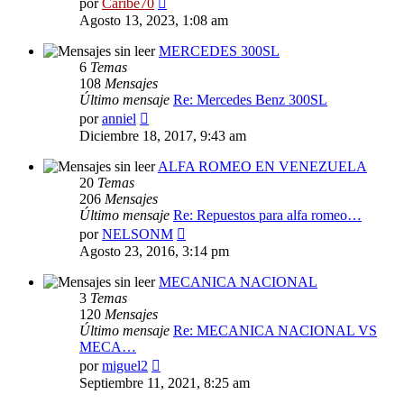
por
Caribe70
último
Agosto 13, 2023, 1:08 am
mensaje
MERCEDES 300SL
6
Temas
108
Mensajes
Último mensaje
Re: Mercedes Benz 300SL
Ver
por
anniel
último
Diciembre 18, 2017, 9:43 am
mensaje
ALFA ROMEO EN VENEZUELA
20
Temas
206
Mensajes
Último mensaje
Re: Repuestos para alfa romeo…
Ver
por
NELSONM
último
Agosto 23, 2016, 3:14 pm
mensaje
MECANICA NACIONAL
3
Temas
120
Mensajes
Último mensaje
Re: MECANICA NACIONAL VS
MECA…
Ver
por
miguel2
último
Septiembre 11, 2021, 8:25 am
mensaje