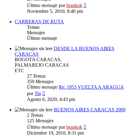
Ver
Último mensaje
por
brankok
último
Noviembre 5, 2010, 8:40 pm
mensaje
CARRERAS DE RUTA
Temas
Mensajes
Último mensaje
DESDE LA BUENOS AIRES
CARACAS
BOGOTA CARACAS,
PALMAREJO CARACAS
ETC
27
Temas
359
Mensajes
Último mensaje
Re: 1953 VUELTA A ARAGUA
Ver
por
Tin
último
Agosto 6, 2020, 4:43 pm
mensaje
BUENOS AIRES CARACAS 2009
2
Temas
125
Mensajes
Ver
Último mensaje
por
brankok
último
Diciembre 19, 2010, 8:31 pm
mensaje