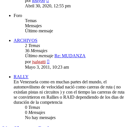
por
losty00
último
Abril 30, 2020, 12:55 pm
mensaje
Foro
Temas
Mensajes
Último mensaje
ARCHIVOS
2
Temas
36
Mensajes
Último mensaje
Re: MUDANZA
Ver
por
jsalgatti
último
Mayo 3, 2011, 10:23 am
mensaje
RALLY
En Venezuela como en muchas partes del mundo, el
automovilismo de velocidad nació como careras de ruta ( no
existían pistas ni circuitos ) y con el tiempo las carreras de ruta
se convirtieron en Rallies o RAID dependiendo de los dias de
duración de la competencia
0
Temas
0
Mensajes
No hay mensajes