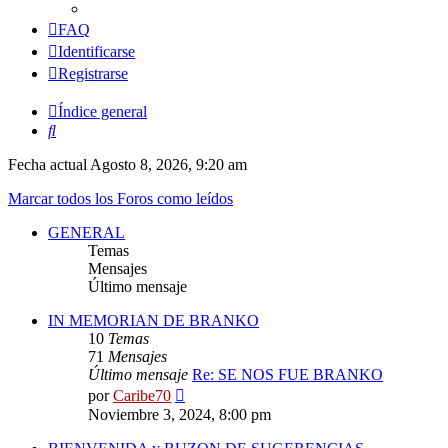
FAQ
Identificarse
Registrarse
Índice general
Buscar
Fecha actual Agosto 8, 2026, 9:20 am
Marcar todos los Foros como leídos
GENERAL
Temas
Mensajes
Último mensaje
IN MEMORIAN DE BRANKO
10
Temas
71
Mensajes
Último mensaje
Re: SE NOS FUE BRANKO
Ver
por
Caribe70
último
Noviembre 3, 2024, 8:00 pm
mensaje