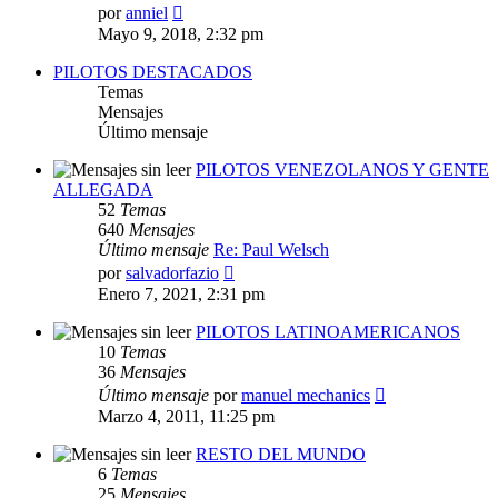
Ver
por
anniel
último
Mayo 9, 2018, 2:32 pm
mensaje
PILOTOS DESTACADOS
Temas
Mensajes
Último mensaje
PILOTOS VENEZOLANOS Y GENTE
ALLEGADA
52
Temas
640
Mensajes
Último mensaje
Re: Paul Welsch
Ver
por
salvadorfazio
último
Enero 7, 2021, 2:31 pm
mensaje
PILOTOS LATINOAMERICANOS
10
Temas
36
Mensajes
Ver
Último mensaje
por
manuel mechanics
último
Marzo 4, 2011, 11:25 pm
mensaje
RESTO DEL MUNDO
6
Temas
25
Mensajes