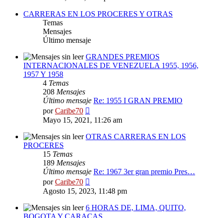
mensaje
CARRERAS EN LOS PROCERES Y OTRAS
Temas
Mensajes
Último mensaje
GRANDES PREMIOS
INTERNACIONALES DE VENEZUELA 1955, 1956,
1957 Y 1958
4
Temas
208
Mensajes
Último mensaje
Re: 1955 I GRAN PREMIO
Ver
por
Caribe70
último
Mayo 15, 2021, 11:26 am
mensaje
OTRAS CARRERAS EN LOS
PROCERES
15
Temas
189
Mensajes
Último mensaje
Re: 1967 3er gran premio Pres…
Ver
por
Caribe70
último
Agosto 15, 2023, 11:48 pm
mensaje
6 HORAS DE, LIMA, QUITO,
BOGOTA Y CARACAS