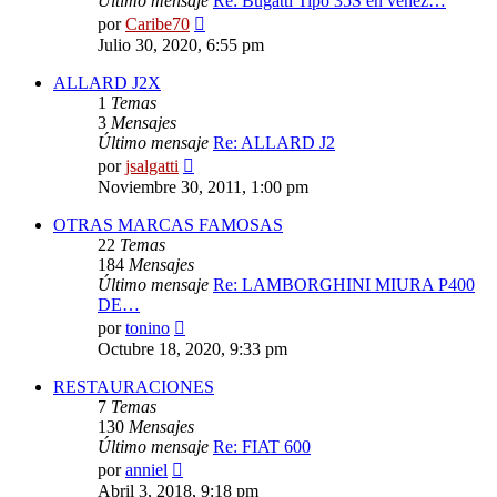
Último mensaje
Re: Bugatti Tipo 35S en venez…
Ver
por
Caribe70
último
Julio 30, 2020, 6:55 pm
mensaje
ALLARD J2X
1
Temas
3
Mensajes
Último mensaje
Re: ALLARD J2
Ver
por
jsalgatti
último
Noviembre 30, 2011, 1:00 pm
mensaje
OTRAS MARCAS FAMOSAS
22
Temas
184
Mensajes
Último mensaje
Re: LAMBORGHINI MIURA P400
DE…
Ver
por
tonino
último
Octubre 18, 2020, 9:33 pm
mensaje
RESTAURACIONES
7
Temas
130
Mensajes
Último mensaje
Re: FIAT 600
Ver
por
anniel
último
Abril 3, 2018, 9:18 pm