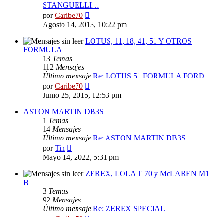
STANGUELLI…
Ver
por
Caribe70
último
Agosto 14, 2013, 10:22 pm
mensaje
LOTUS, 11, 18, 41, 51 Y OTROS
FORMULA
13
Temas
112
Mensajes
Último mensaje
Re: LOTUS 51 FORMULA FORD
Ver
por
Caribe70
último
Junio 25, 2015, 12:53 pm
mensaje
ASTON MARTIN DB3S
1
Temas
14
Mensajes
Último mensaje
Re: ASTON MARTIN DB3S
Ver
por
Tin
último
Mayo 14, 2022, 5:31 pm
mensaje
ZEREX, LOLA T 70 y McLAREN M1
B
3
Temas
92
Mensajes
Último mensaje
Re: ZEREX SPECIAL
Ver