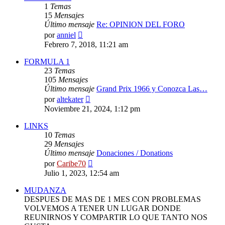
1
Temas
15
Mensajes
Último mensaje
Re: OPINION DEL FORO
Ver
por
anniel
último
Febrero 7, 2018, 11:21 am
mensaje
FORMULA 1
23
Temas
105
Mensajes
Último mensaje
Grand Prix 1966 y Conozca Las…
Ver
por
altekater
último
Noviembre 21, 2024, 1:12 pm
mensaje
LINKS
10
Temas
29
Mensajes
Último mensaje
Donaciones / Donations
Ver
por
Caribe70
último
Julio 1, 2023, 12:54 am
mensaje
MUDANZA
DESPUES DE MAS DE 1 MES CON PROBLEMAS
VOLVEMOS A TENER UN LUGAR DONDE
REUNIRNOS Y COMPARTIR LO QUE TANTO NOS