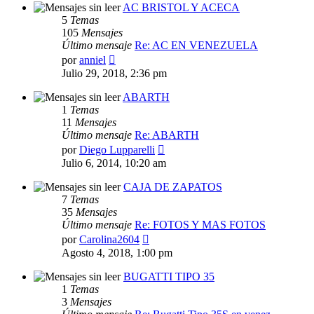
AC BRISTOL Y ACECA
5
Temas
105
Mensajes
Último mensaje
Re: AC EN VENEZUELA
Ver
por
anniel
último
Julio 29, 2018, 2:36 pm
mensaje
ABARTH
1
Temas
11
Mensajes
Último mensaje
Re: ABARTH
Ver
por
Diego Lupparelli
último
Julio 6, 2014, 10:20 am
mensaje
CAJA DE ZAPATOS
7
Temas
35
Mensajes
Último mensaje
Re: FOTOS Y MAS FOTOS
Ver
por
Carolina2604
último
Agosto 4, 2018, 1:00 pm
mensaje
BUGATTI TIPO 35
1
Temas
3
Mensajes