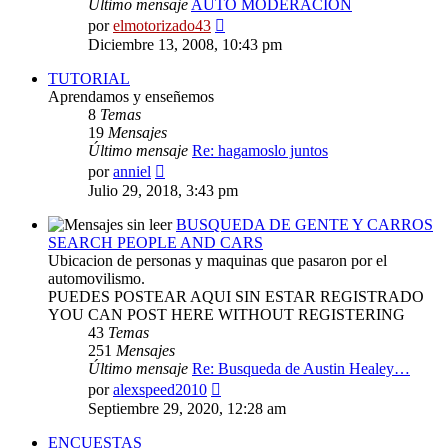
Último mensaje
AUTO MODERACION
Ver
por
elmotorizado43
último
Diciembre 13, 2008, 10:43 pm
mensaje
TUTORIAL
Aprendamos y enseñemos
8
Temas
19
Mensajes
Último mensaje
Re: hagamoslo juntos
Ver
por
anniel
último
Julio 29, 2018, 3:43 pm
mensaje
BUSQUEDA DE GENTE Y CARROS
SEARCH PEOPLE AND CARS
Ubicacion de personas y maquinas que pasaron por el
automovilismo.
PUEDES POSTEAR AQUI SIN ESTAR REGISTRADO
YOU CAN POST HERE WITHOUT REGISTERING
43
Temas
251
Mensajes
Último mensaje
Re: Busqueda de Austin Healey…
Ver
por
alexspeed2010
último
Septiembre 29, 2020, 12:28 am
mensaje
ENCUESTAS