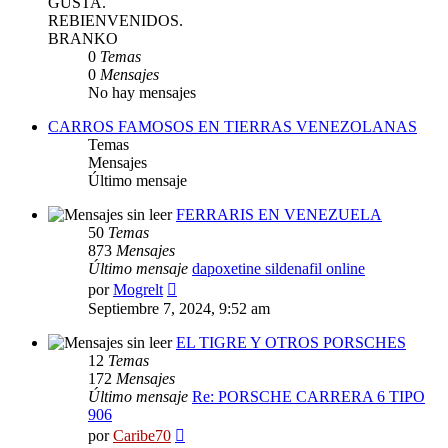
GUSTA.
REBIENVENIDOS.
BRANKO
0
Temas
0
Mensajes
No hay mensajes
CARROS FAMOSOS EN TIERRAS VENEZOLANAS
Temas
Mensajes
Último mensaje
FERRARIS EN VENEZUELA
50
Temas
873
Mensajes
Último mensaje
dapoxetine sildenafil online
Ver
por
Mogrelt
último
Septiembre 7, 2024, 9:52 am
mensaje
EL TIGRE Y OTROS PORSCHES
12
Temas
172
Mensajes
Último mensaje
Re: PORSCHE CARRERA 6 TIPO
906
Ver
por
Caribe70