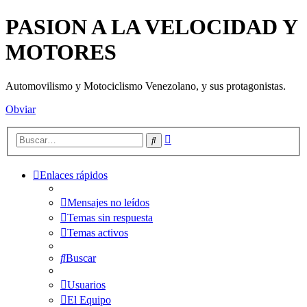
PASION A LA VELOCIDAD Y
MOTORES
Automovilismo y Motociclismo Venezolano, y sus protagonistas.
Obviar
Búsqueda
Buscar
avanzada
Enlaces rápidos
Mensajes no leídos
Temas sin respuesta
Temas activos
Buscar
Usuarios
El Equipo