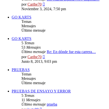
Ver
por
Caribe70
último
Noviembre 3, 2024, 7:50 pm
mensaje
GO KARTS
Temas
Mensajes
Último mensaje
GO KARTS
5
Temas
53
Mensajes
Último mensaje
Re: En dónde fue esta carrera…
Ver
por
Caribe70
último
Junio 8, 2013, 9:03 pm
mensaje
PRUEBAS
Temas
Mensajes
Último mensaje
PRUEBAS DE ENSAYO Y ERROR
5
Temas
11
Mensajes
Último mensaje
prueba
Ver