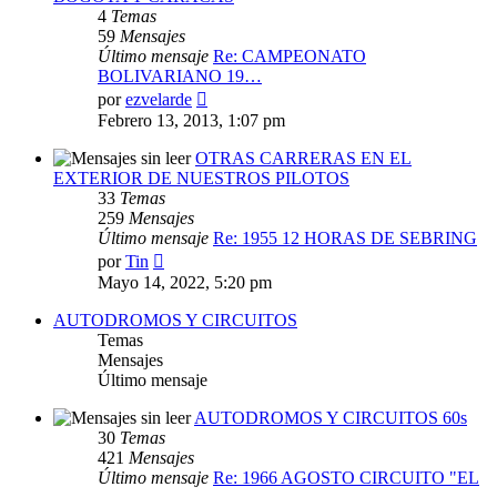
4
Temas
59
Mensajes
Último mensaje
Re: CAMPEONATO
BOLIVARIANO 19…
Ver
por
ezvelarde
último
Febrero 13, 2013, 1:07 pm
mensaje
OTRAS CARRERAS EN EL
EXTERIOR DE NUESTROS PILOTOS
33
Temas
259
Mensajes
Último mensaje
Re: 1955 12 HORAS DE SEBRING
Ver
por
Tin
último
Mayo 14, 2022, 5:20 pm
mensaje
AUTODROMOS Y CIRCUITOS
Temas
Mensajes
Último mensaje
AUTODROMOS Y CIRCUITOS 60s
30
Temas
421
Mensajes
Último mensaje
Re: 1966 AGOSTO CIRCUITO "EL