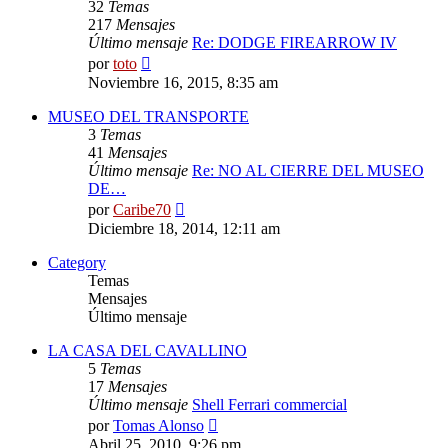
32
Temas
217
Mensajes
Último mensaje
Re: DODGE FIREARROW IV
Ver
por
toto
último
Noviembre 16, 2015, 8:35 am
mensaje
MUSEO DEL TRANSPORTE
3
Temas
41
Mensajes
Último mensaje
Re: NO AL CIERRE DEL MUSEO
DE…
Ver
por
Caribe70
último
Diciembre 18, 2014, 12:11 am
mensaje
Category
Temas
Mensajes
Último mensaje
LA CASA DEL CAVALLINO
5
Temas
17
Mensajes
Último mensaje
Shell Ferrari commercial
Ver
por
Tomas Alonso
último
Abril 25, 2010, 9:26 pm