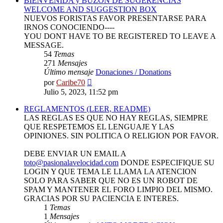
BIENVENIDA y BUZON DE SUGERENCIAS
WELCOME AND SUGGESTION BOX
NUEVOS FORISTAS FAVOR PRESENTARSE PARA
IRNOS CONOCIENDO----
YOU DONT HAVE TO BE REGISTERED TO LEAVE A
MESSAGE.
54
Temas
271
Mensajes
Último mensaje
Donaciones / Donations
Ver
por
Caribe70
último
Julio 5, 2023, 11:52 pm
mensaje
REGLAMENTOS (LEER, README)
LAS REGLAS ES QUE NO HAY REGLAS, SIEMPRE
QUE RESPETEMOS EL LENGUAJE Y LAS
OPINIONES. SIN POLITICA O RELIGION POR FAVOR.
DEBE ENVIAR UN EMAIL A
toto@pasionalavelocidad.com
DONDE ESPECIFIQUE SU
LOGIN Y QUE TEMA LE LLAMA LA ATENCION
SOLO PARA SABER QUE NO ES UN ROBOT DE
SPAM Y MANTENER EL FORO LIMPIO DEL MISMO.
GRACIAS POR SU PACIENCIA E INTERES.
1
Temas
1
Mensajes