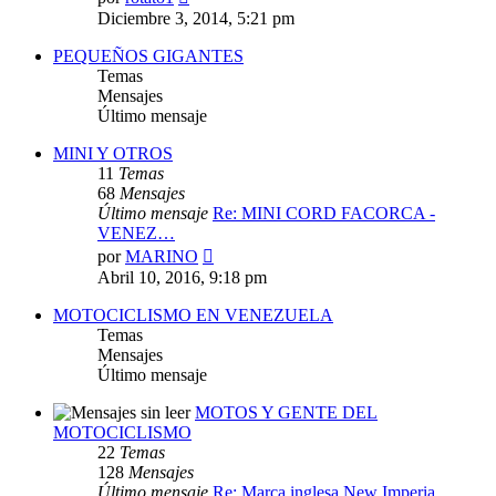
último
Diciembre 3, 2014, 5:21 pm
mensaje
PEQUEÑOS GIGANTES
Temas
Mensajes
Último mensaje
MINI Y OTROS
11
Temas
68
Mensajes
Último mensaje
Re: MINI CORD FACORCA -
VENEZ…
Ver
por
MARINO
último
Abril 10, 2016, 9:18 pm
mensaje
MOTOCICLISMO EN VENEZUELA
Temas
Mensajes
Último mensaje
MOTOS Y GENTE DEL
MOTOCICLISMO
22
Temas
128
Mensajes
Último mensaje
Re: Marca inglesa New Imperia…