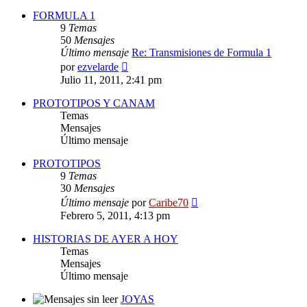
FORMULA 1
9
Temas
50
Mensajes
Último mensaje
Re: Transmisiones de Formula 1
Ver
por
ezvelarde
último
Julio 11, 2011, 2:41 pm
mensaje
PROTOTIPOS Y CANAM
Temas
Mensajes
Último mensaje
PROTOTIPOS
9
Temas
30
Mensajes
Ver
Último mensaje
por
Caribe70
último
Febrero 5, 2011, 4:13 pm
mensaje
HISTORIAS DE AYER A HOY
Temas
Mensajes
Último mensaje
JOYAS