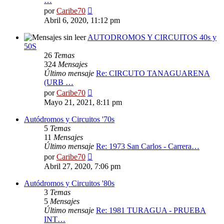
…
Ver
por
Caribe70
último
Abril 6, 2020, 11:12 pm
mensaje
AUTODROMOS Y CIRCUITOS 40s y
50S
26
Temas
324
Mensajes
Último mensaje
Re: CIRCUTO TANAGUARENA
(URB …
Ver
por
Caribe70
último
Mayo 21, 2021, 8:11 pm
mensaje
Autódromos y Circuitos '70s
5
Temas
11
Mensajes
Último mensaje
Re: 1973 San Carlos - Carrera…
Ver
por
Caribe70
último
Abril 27, 2020, 7:06 pm
mensaje
Autódromos y Circuitos '80s
3
Temas
5
Mensajes
Último mensaje
Re: 1981 TURAGUA - PRUEBA
INT…