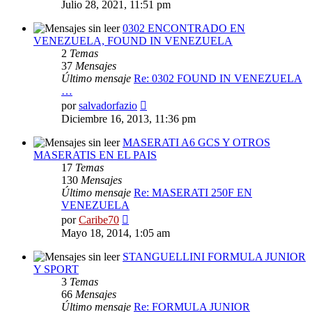
último
Julio 28, 2021, 11:51 pm
mensaje
0302 ENCONTRADO EN
VENEZUELA, FOUND IN VENEZUELA
2
Temas
37
Mensajes
Último mensaje
Re: 0302 FOUND IN VENEZUELA
…
Ver
por
salvadorfazio
último
Diciembre 16, 2013, 11:36 pm
mensaje
MASERATI A6 GCS Y OTROS
MASERATIS EN EL PAIS
17
Temas
130
Mensajes
Último mensaje
Re: MASERATI 250F EN
VENEZUELA
Ver
por
Caribe70
último
Mayo 18, 2014, 1:05 am
mensaje
STANGUELLINI FORMULA JUNIOR
Y SPORT
3
Temas
66
Mensajes
Último mensaje
Re: FORMULA JUNIOR