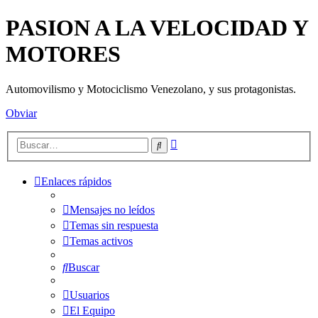
PASION A LA VELOCIDAD Y
MOTORES
Automovilismo y Motociclismo Venezolano, y sus protagonistas.
Obviar
Búsqueda
Buscar
avanzada
Enlaces rápidos
Mensajes no leídos
Temas sin respuesta
Temas activos
Buscar
Usuarios
El Equipo