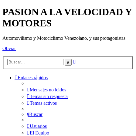
PASION A LA VELOCIDAD Y
MOTORES
Automovilismo y Motociclismo Venezolano, y sus protagonistas.
Obviar
Búsqueda
Buscar
avanzada
Enlaces rápidos
Mensajes no leídos
Temas sin respuesta
Temas activos
Buscar
Usuarios
El Equipo