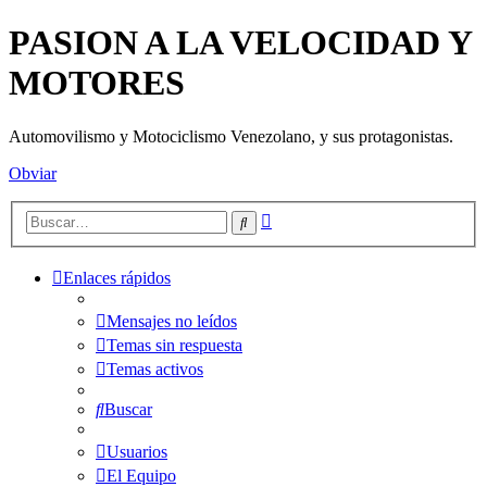
PASION A LA VELOCIDAD Y
MOTORES
Automovilismo y Motociclismo Venezolano, y sus protagonistas.
Obviar
Búsqueda
Buscar
avanzada
Enlaces rápidos
Mensajes no leídos
Temas sin respuesta
Temas activos
Buscar
Usuarios
El Equipo